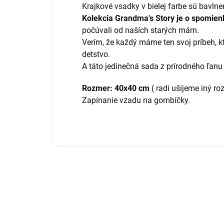
Krajkové vsadky v bielej farbe sú bavlne
Kolekcia Grandma's Story je o spomie
počúvali od naších starých mám.
Verím, že každý máme ten svoj príbeh, 
detstvo.
A táto jedinečná sada z prírodného ľan
Rozmer: 40x40 cm
( radi ušijeme iný ro
Zapínanie vzadu na gombíčky.