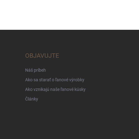
OBJAVUJTE
Náš príbeh
Ako sa starať o ľanové výrobky
Ako vznikajú naše ľanové kúsky
Články