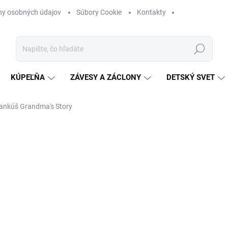
ny osobných údajov
Súbory Cookie
Kontakty
Hľadať
KÚPEĽŇA
ZÁVESY A ZÁCLONY
DETSKÝ SVET
vankúš Grandma's Story
nia
ZNAČKA:
SHABBY ROMANTIC
€87
Jednotková
3-4 DNI
(>5 KS)
cena:
−
+