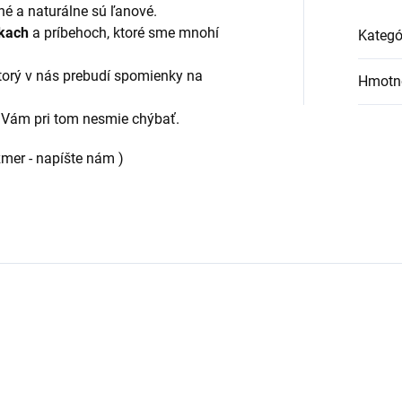
né a naturálne sú ľanové.
nkach
a príbehoch, ktoré sme mnohí
Kategó
ktorý v nás prebudí spomienky na
Hmotn
u Vám pri tom nesmie chýbať.
zmer - napíšte nám )