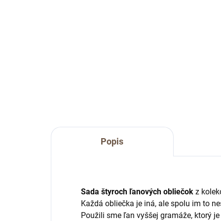
€22
€2
Do košíka
Obliečka na vankúš Grandma's
Obl
Story vo vidieckom štýle.
Stor
Popis
Sada štyroch ľanových obliečok
z kolek
Každá obliečka je iná, ale spolu im to ne
Použili sme ľan vyššej gramáže, ktorý j