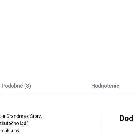
2
€22
Do košíka
Do košíka
iečka na vankúš Grandma's
Obliečka na vankúš Grandma'
y vo vidieckom štýle.
Story vo vidieckom štýle.
Podobné (8)
Hodnotenie
cie Grandma's Story.
Dod
skutočne ladí.
e mäkčený.