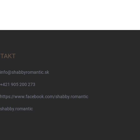
TAKT
info
@
shabbyromantic.sk
+421 905 200 273
https://www.facebook.com/shabby.romantic
shabby.romantic