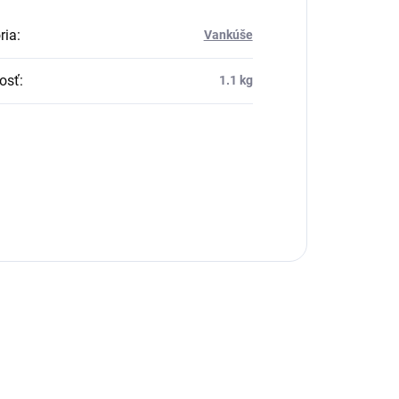
ria
:
Vankúše
osť
:
1.1 kg