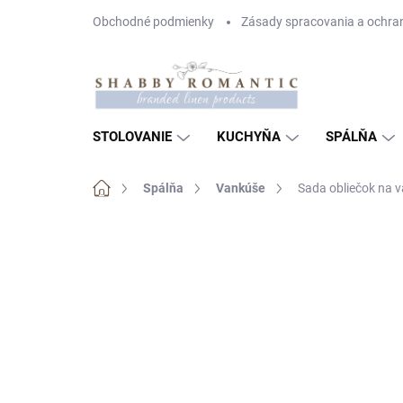
Prejsť
Obchodné podmienky
Zásady spracovania a ochra
na
obsah
STOLOVANIE
KUCHYŇA
SPÁLŇA
Domov
Spálňa
Vankúše
Sada obliečok na 
Neohodnotené
Podrobnosti hodnote