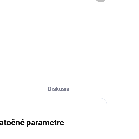
€22
Do košíka
s
Obliečka na vankúš Grandma's
Story vo vidieckom štýle.
Diskusia
atočné parametre