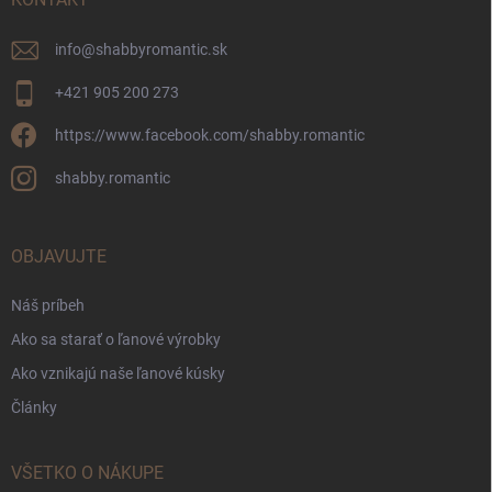
info
@
shabbyromantic.sk
+421 905 200 273
https://www.facebook.com/shabby.romantic
shabby.romantic
OBJAVUJTE
Náš príbeh
Ako sa starať o ľanové výrobky
Ako vznikajú naše ľanové kúsky
Články
VŠETKO O NÁKUPE