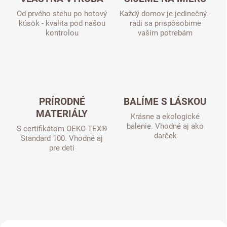
o
Od prvého stehu po hotový
Každý domov je jedinečný -
v
kúsok - kvalita pod našou
radi sa prispôsobime
é
kontrolou
vašim potrebám
v
ý
r
o
PRÍRODNÉ
BALÍME S LÁSKOU
b
MATERIÁLY
k
Krásne a ekologické
balenie. Vhodné aj ako
S certifikátom OEKO-TEX®
y
darček
Standard 100. Vhodné aj
pre deti