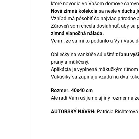
ktoré navodia vo Vašom domove čarovn
Nová zimná kolekcia
sa nesie
v duchu j
Vzhľad má pôsobiť čo najviac prírodne a 
Zároveň som chcela dosiahnuť, aby sa p
zimná vianočná nálada.
Verím, že sa mi to podarilo a Vy i Vaše d
Obliečky na vankúše sú ušité
z ľanu vy
praný a mäkčený.
Aplikácia je vyplnená mäkučkým rúnom
Vakúšiky sa zapínajú vzadu na dva kok
Rozmer: 40x40 cm
Ale radi Vám ušijeme aj iný rozmer na že
AUTORSKÝ NÁVRH:
Patricia Richterová