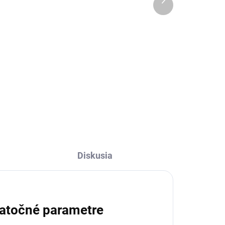
produkt
€28
Do košíka
Mikulášske vrecko Natur
Christmas Hviezda pre poslušné
deti.
Diskusia
atočné parametre