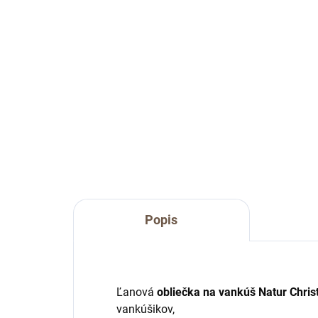
€22
€2
Do košíka
Obliečka na vankúš Natur
Obl
Christmas I so zimnou tématikou.
Chr
tém
Popis
Ľanová
obliečka na vankúš Natur Chri
vankúšikov,