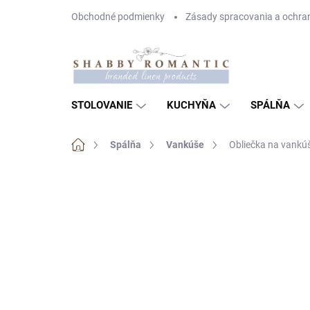
Prejsť
Obchodné podmienky
Zásady spracovania a ochra
na
obsah
STOLOVANIE
KUCHYŇA
SPÁLŇA
Domov
Spálňa
Vankúše
Obliečka na vankú
Neohodnotené
Podrobnosti hodnote