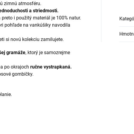
ú zimnú atmosféru.
ednoduchosti a striedmosti.
preto i použitý materiál je 100% natur.
Kategó
ri pohľade na vankúšiky navodila
Hmotn
eti si novú kolekciu zamilujete.
ššej gramáže
, ktorý je samozrejme
 a po okrajoch
ručne vystrapkaná.
osové gombíčky.
lanie.