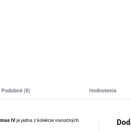
2
€22
Do košíka
Do košíka
iečka na vankúš Natur
Obliečka na vankúš Natur
istmas II so zimnou
Christmas III so zimnou
atikou.
tématikou.
Podobné (8)
Hodnotenie
stmas IV
je jedna z kolekcie vianočných
Dod