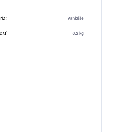
ria
:
Vankúše
osť
:
0.2 kg