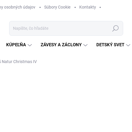
ny osobných údajov
Súbory Cookie
Kontakty
Hľadať
KÚPEĽŇA
ZÁVESY A ZÁCLONY
DETSKÝ SVET
š Natur Christmas IV
nia
ZNAČKA:
SHABBY ROMANTIC
€22
Jednotková
3-4 DNI
(>5 KS)
cena:
−
+