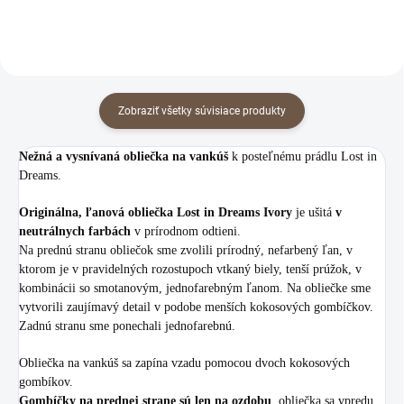
Zobraziť všetky súvisiace produkty
Nežná a vysnívaná obliečka na vankúš
k posteľnému prádlu Lost in
Dreams.
Originálna, ľanová obliečka Lost in Dreams
Ivory
je ušitá
v
neutrálnych farbách
v prírodnom odtieni.
Na prednú stranu obliečok sme zvolili prírodný, nefarbený ľan, v
ktorom je v pravidelných rozostupoch vtkaný biely, tenší prúžok, v
kombinácii so smotanovým, jednofarebným ľanom. Na obliečke sme
vytvorili zaujímavý detail v podobe menších kokosových gombíčkov.
Zadnú stranu sme ponechali jednofarebnú.
Obliečka na vankúš sa zapína vzadu pomocou dvoch kokosových
gombíkov.
Gombíčky na prednej strane sú len na ozdobu
, obliečka sa vpredu