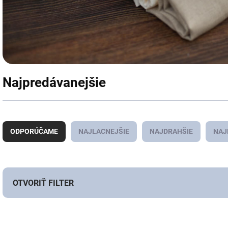
Najpredávanejšie
R
a
ODPORÚČAME
NAJLACNEJŠIE
NAJDRAHŠIE
NAJ
d
e
n
i
e
OTVORIŤ FILTER
p
r
V
o
ý