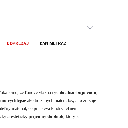
PRÁZDNY KOŠÍK
NÁKUPNÝ
KOŠÍK
DOPREDAJ
ĽAN METRÁŽ
ka tomu, že ľanové vlákna
rýchlo absorbujú vodu
,
hnú rýchlejšie
ako tie z iných materiálov, a to znižuje
rateľný materiál, čo prispieva k udržateľnému
ický a esteticky príjemný doplnok
, ktorý je