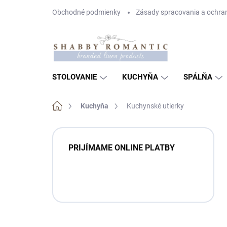
Prejsť
Obchodné podmienky
Zásady spracovania a ochra
na
obsah
STOLOVANIE
KUCHYŇA
SPÁLŇA
Domov
Kuchyňa
Kuchynské utierky
B
o
PRIJÍMAME ONLINE PLATBY
č
n
ý
p
a
n
e