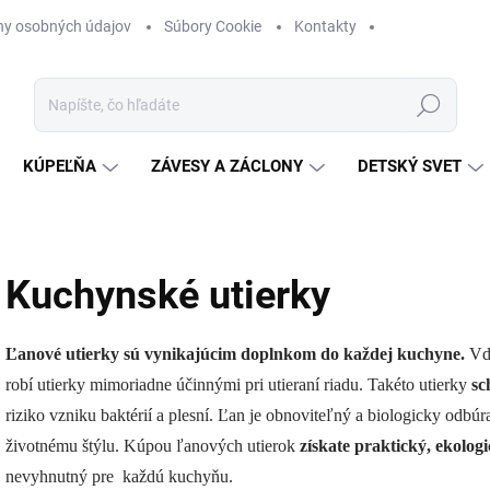
ny osobných údajov
Súbory Cookie
Kontakty
Hľadať
KÚPEĽŇA
ZÁVESY A ZÁCLONY
DETSKÝ SVET
Kuchynské utierky
Ľanové utierky sú vynikajúcim doplnkom do každej kuchyne.
Vďa
robí utierky mimoriadne účinnými pri utieraní riadu. Takéto utierky
sc
riziko vzniku baktérií a plesní. Ľan je obnoviteľný a biologicky odbú
životnému štýlu. Kúpou ľanových utierok
získate praktický, ekolog
nevyhnutný pre každú kuchyňu.