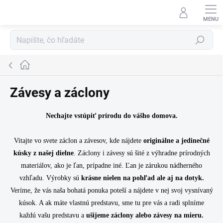
Prejsť
na
obsah
Hľadať
Domov
Závesy a záclony
Nechajte vstúpiť prírodu do vášho domova.
Vitajte vo svete záclon a závesov, kde nájdete
originálne a jedinečné
kúsky z našej dielne
. Záclony i závesy sú šité z výhradne prírodných
materiálov, ako je ľan, prípadne iné. Ľan je zárukou nádherného
vzhľadu. Výrobky sú
krásne nielen na pohľad ale aj na dotyk.
Veríme, že vás naša bohatá ponuka poteší a nájdete v nej svoj vysnívaný
kúsok. A ak máte vlastnú predstavu, sme tu pre vás a radi splníme
každú vašu predstavu a
ušijeme záclony alebo závesy na mieru.