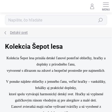
Prejsť
na
obsah
Hľadať
Detský svet
Kolekcia Šepot lesa
Kolekcia Šepot lesa prináša detské ľanové posteľné obliečky, hračky a
doplnky z prírodného ľanu,
vytvorené s dôrazom na zdravé a bezpečné prostredie pre najmenších.
V ponuke nájdete obliečky z jemného ľanu, veľké hračky – vankúšiky,
hrkálky aj praktické doplnky,
ktoré spolu vytvárajú harmonický detský svet. Hračky sú vyplnené
guličkovým rúnom vhodným aj pre alergikov a malé deti.
Ľanové zvieratká majú ručne vyšívané tváričky a sú vyrobené z