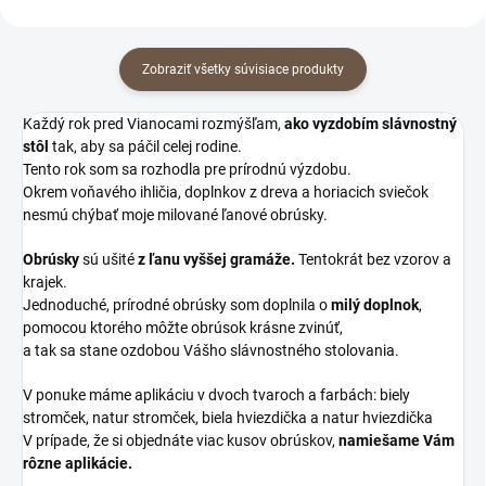
Zobraziť všetky súvisiace produkty
Každý rok pred Vianocami rozmýšľam,
ako vyzdobím slávnostný
stôl
tak, aby sa páčil celej rodine.
Tento rok som sa rozhodla pre prírodnú výzdobu.
Okrem voňavého ihličia, doplnkov z dreva a horiacich sviečok
nesmú chýbať moje milované ľanové obrúsky.
Obrúsky
sú ušité
z ľanu vyššej gramáže.
Tentokrát bez vzorov a
krajek.
Jednoduché, prírodné obrúsky som doplnila o
milý doplnok
,
pomocou ktorého môžte obrúsok krásne zvinúť,
a tak sa stane ozdobou Vášho slávnostného stolovania.
V ponuke máme aplikáciu v dvoch tvaroch a farbách: biely
stromček, natur stromček, biela hviezdička a natur hviezdička
V prípade, že si objednáte viac kusov obrúskov,
namiešame Vám
rôzne aplikácie.