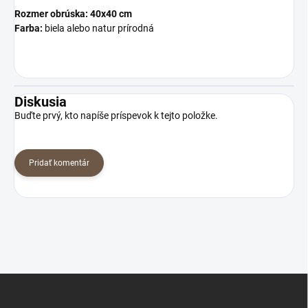
Rozmer obrúska: 40x40 cm
Farba:
biela alebo natur prírodná
Diskusia
Buďte prvý, kto napíše príspevok k tejto položke.
Pridať komentár
Z
á