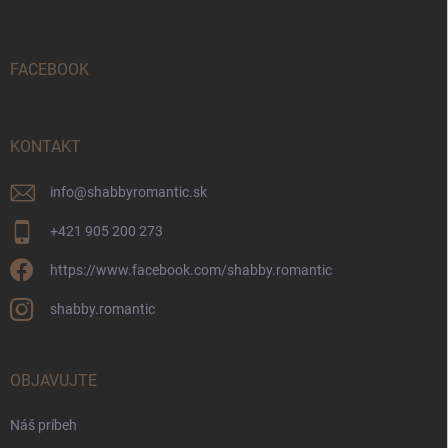
p
ä
t
i
FACEBOOK
e
KONTAKT
info
@
shabbyromantic.sk
+421 905 200 273
https://www.facebook.com/shabby.romantic
shabby.romantic
OBJAVUJTE
Náš príbeh