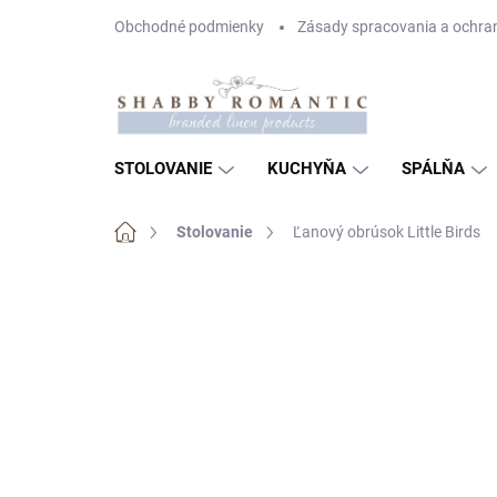
Prejsť
Obchodné podmienky
Zásady spracovania a ochra
na
obsah
STOLOVANIE
KUCHYŇA
SPÁLŇA
Domov
Stolovanie
Ľanový obrúsok Little Birds
Neohodnotené
Podrobnosti hodnote