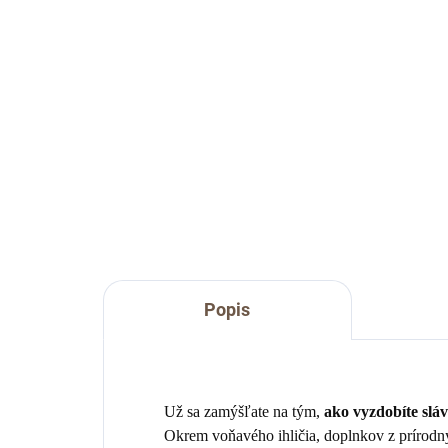
€2
€8
Do košíka
Krá
zim
Krásne, ľanovo bavlnené puzdro
na príbor so zimnou tématikou.
Popis
Už sa zamýšľate na tým,
ako vyzdobíte sláv
Okrem voňavého ihličia, doplnkov z prírodný