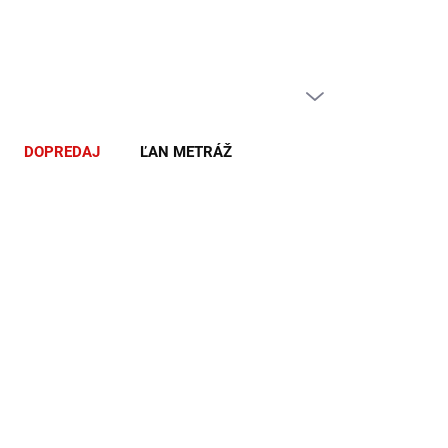
PRÁZDNY KOŠÍK
NÁKUPNÝ
KOŠÍK
DOPREDAJ
ĽAN METRÁŽ