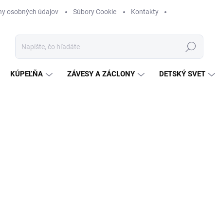
ny osobných údajov
Súbory Cookie
Kontakty
Hľadať
KÚPEĽŇA
ZÁVESY A ZÁCLONY
DETSKÝ SVET
nia
ZNAČKA:
SHABBY ROMANTIC
€11
Jednotková
ZVOĽTE VARIANT
cena:
FARBA