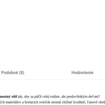
2
€19
Detail
Detai
sny, ľanovo bavlnený obrus so
nou tématikou.
Krásna, ľanovo bavlnená obli
na vankúš so zimnou tématik
Podobné (8)
Hodnotenie
nostný stôl
tak, aby sa páčil celej rodine, ale predovšetkým deťom?
ch materiálov a horiacich sviečok nesmú chýbať kvalitné, ľanové obrú