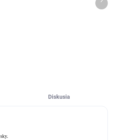
produkt
€28
l
Do košíka
ečka
Mikulášske vrecko Natur
ou.
Christmas Sobík pre poslušné
deti.
Diskusia
sky.