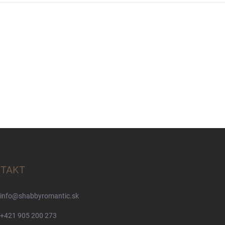
TAKT
info
@
shabbyromantic.sk
+421 905 200 273