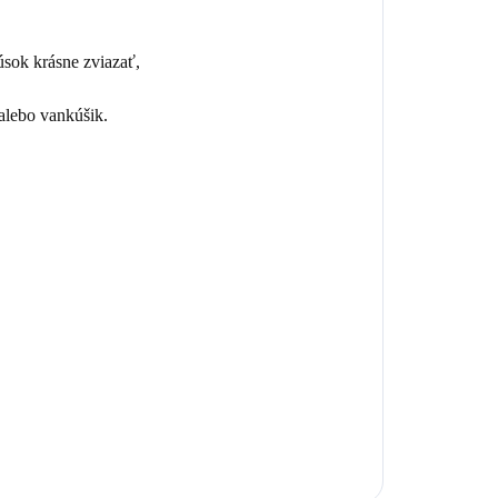
úsok krásne zviazať,
 alebo vankúšik.