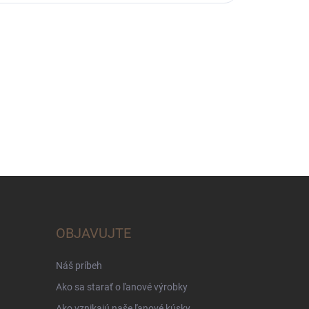
OBJAVUJTE
Náš príbeh
Ako sa starať o ľanové výrobky
Ako vznikajú naše ľanové kúsky