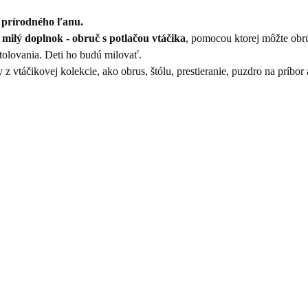
 prírodného ľanu.
o
milý doplnok - obruč s potlačou vtáčika
, pomocou ktorej môžte obr
tolovania. Deti ho budú milovať.
 vtáčikovej kolekcie, ako obrus, štólu, prestieranie, puzdro na príbor