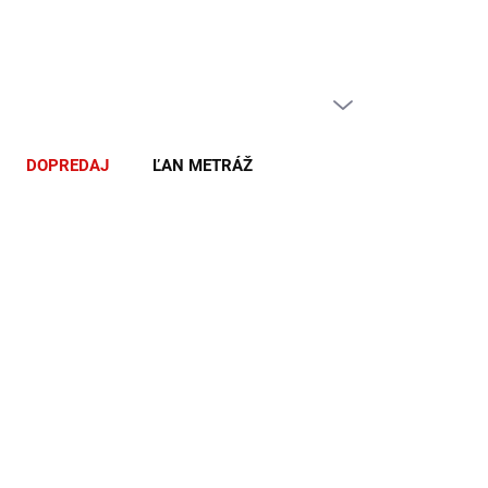
PRÁZDNY KOŠÍK
NÁKUPNÝ
KOŠÍK
DOPREDAJ
ĽAN METRÁŽ