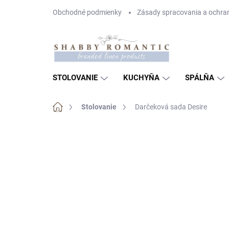
Prejsť
Obchodné podmienky
Zásady spracovania a ochra
na
obsah
STOLOVANIE
KUCHYŇA
SPÁLŇA
Domov
Stolovanie
Darčeková sada Desire
Neohodnotené
Podrobnosti hodnote