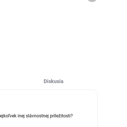
€8
Do košíka
ire.
Elegantné puzdro na príbor
Desire.
Diskusia
jkoľvek inej slávnostnej príležitosti?