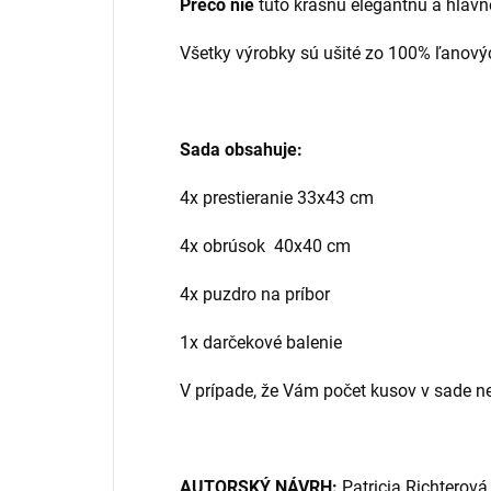
Prečo nie
túto krásnu elegantnú a hlav
Všetky výrobky sú ušité zo 100% ľanový
Sada obsahuje:
4x prestieranie 33x43 cm
4x obrúsok 40x40 cm
4x puzdro na príbor
1x darčekové balenie
V prípade, že Vám počet kusov v sade ne
AUTORSKÝ NÁVRH:
Patricia Richterová