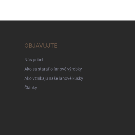
OBJAVUJTE
Náš príbeh
Ako sa starať o ľanové výrobky
Ako vznikajú naše ľanové kúsky
Články