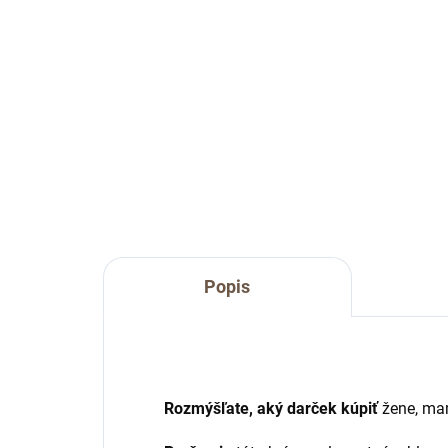
€49
od
€1
Detail
Elegantný ľanový obrus Desire.
Eleg
Desi
Popis
Rozmýšľate, aký darček kúpiť
žene, mame