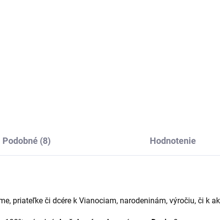
€12,50
2
Do košíka
Do košíka
Elegantný ľanový obrúsok Des
antné ľanové prestieranie
re.
Podobné (8)
Hodnotenie
, priateľke či dcére k Vianociam, narodeninám, výročiu, či k ake