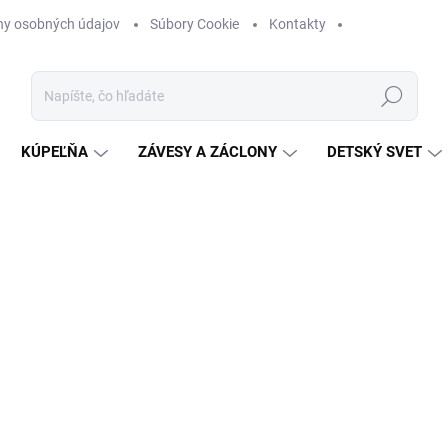
ny osobných údajov
Súbory Cookie
Kontakty
Hľadať
KÚPEĽŇA
ZÁVESY A ZÁCLONY
DETSKÝ SVET
nia
ZNAČKA:
SHABBY ROMANTIC
od
€125
Jednotková
ZVOĽTE VARIANT
cena:
VEĽKOSŤ