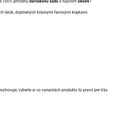
ne 100% prírodnú
darčekovú sadu
s názvom
Desire
?
ch látok, doplnených krásnymi ľanovými krajkami.
vyhovuje, vyberte si vo variantách produktu tú pravú pre Vás.