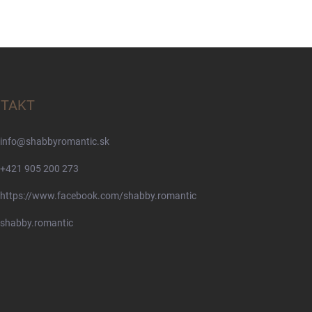
TAKT
info
@
shabbyromantic.sk
+421 905 200 273
https://www.facebook.com/shabby.romantic
shabby.romantic