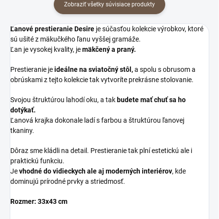
Zobraziť všetky súvisiace produkty
Ľanové prestieranie Desire
je súčasťou kolekcie výrobkov, ktoré
sú ušité z mäkučkého ľanu vyššej gramáže.
Ľan je vysokej kvality, je
mäkčený a praný.
Prestieranie je
ideálne na sviatočný stôl,
a spolu s obrusom a
obrúskami z tejto kolekcie tak vytvoríte prekrásne stolovanie.
Svojou štruktúrou lahodí oku, a tak
budete mať chuť sa ho
dotýkať.
Ľanová krajka dokonale ladí s farbou a štruktúrou ľanovej
tkaniny.
Dôraz sme kládli na detail. Prestieranie tak plní estetickú ale i
praktickú funkciu.
Je
vhodné do vidieckych ale aj moderných interiérov
, kde
dominujú prírodné prvky a striedmosť.
Rozmer: 33x43 cm