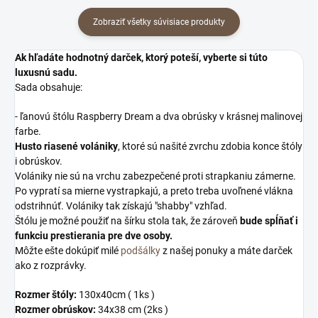
Zobraziť všetky súvisiace produkty
Ak hľadáte hodnotný darček, ktorý poteší, vyberte si túto
luxusnú sadu.
Sada obsahuje:
- ľanovú štólu Raspberry Dream a dva obrúsky v krásnej malinovej
farbe.
Husto riasené volániky
, ktoré sú našité zvrchu zdobia konce štóly
i obrúskov.
Volániky nie sú na vrchu zabezpečené proti strapkaniu zámerne.
Po vypratí sa mierne vystrapkajú, a preto treba uvoľnené vlákna
odstrihnúť. Volániky tak získajú "shabby" vzhľad.
Štólu je možné použiť na šírku stola tak, že zároveň
bude spĺňať i
funkciu prestierania pre dve osoby.
Môžte ešte dokúpiť milé
podšálky
z našej ponuky a máte darček
ako z rozprávky.
Rozmer štóly:
130x40cm ( 1ks )
Rozmer obrúskov:
34x38 cm (2ks )