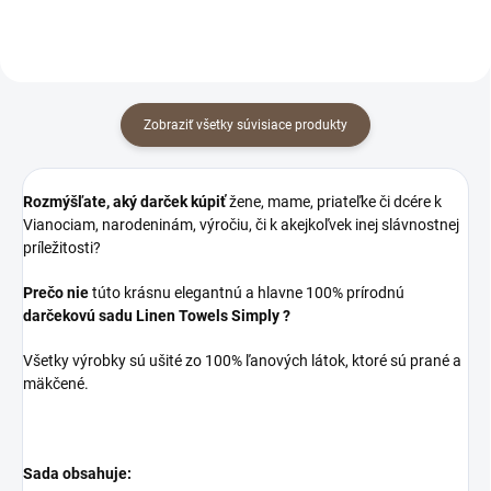
Zobraziť všetky súvisiace produkty
Rozmýšľate, aký darček kúpiť
žene, mame, priateľke či dcére k
Vianociam, narodeninám, výročiu, či k akejkoľvek inej slávnostnej
príležitosti?
Prečo nie
túto krásnu elegantnú a hlavne 100% prírodnú
darčekovú sadu
Linen Towels Simply ?
Všetky výrobky sú ušité zo 100% ľanových látok, ktoré sú prané a
mäkčené.
Sada obsahuje: