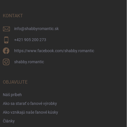
e
KONTAKT
info
@
shabbyromantic.sk
+421 905 200 273
https://www.facebook.com/shabby.romantic
shabby.romantic
OBJAVUJTE
Náš príbeh
Ako sa starať o ľanové výrobky
Ako vznikajú naše ľanové kúsky
Články