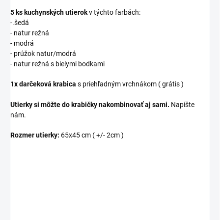
5 ks kuchynských utierok
v týchto farbách:
-.šedá
- natur režná
- modrá
- prúžok natur/modrá
- natur režná s bielymi bodkami
1x darčeková krabica
s priehľadným vrchnákom ( grátis )
Utierky si môžte do krabičky nakombinovať aj sami.
Napíšte
nám.
Rozmer utierky:
65x45 cm ( +/- 2cm )