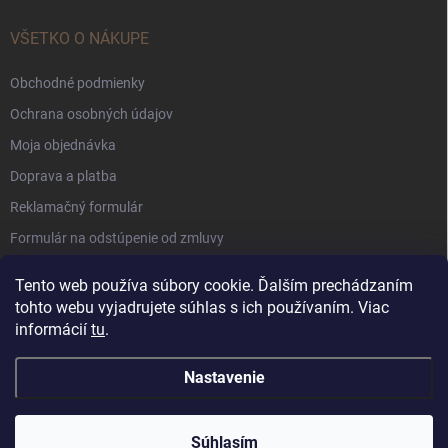
VŠETKO O NÁKUPE
Obchodné podmienky
Ochrana osobných údajov
Moja objednávka
Doprava a platba
Reklamačný formulár
Formulár na odstúpenie od zmluvy
Súbory Cookie
Tento web používa súbory cookie. Ďalším prechádzaním
tohto webu vyjadrujete súhlas s ich používaním. Viac
informácií
tu
.
Nastavenie
Copyright 2026
Shabby Romantic
. Všetky práva vyhradené.
Súhlasím