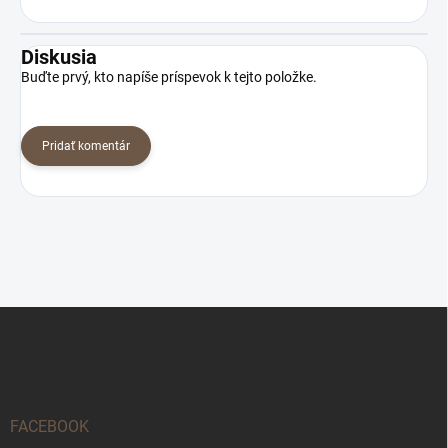
Diskusia
Buďte prvý, kto napíše príspevok k tejto položke.
Pridať komentár
Z
á
p
ä
t
i
FACEBOOK