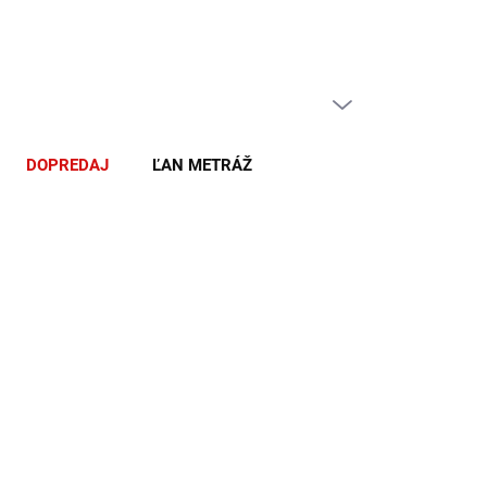
PRÁZDNY KOŠÍK
NÁKUPNÝ
KOŠÍK
DOPREDAJ
ĽAN METRÁŽ