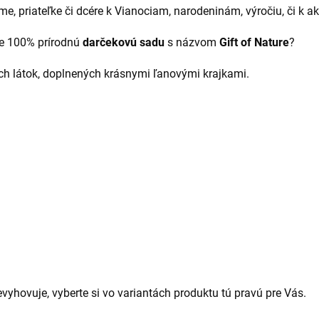
, priateľke či dcére k Vianociam, narodeninám, výročiu, či k ake
ne 100% prírodnú
darčekovú sadu
s názvom
Gift of Nature
?
ch látok, doplnených krásnymi ľanovými krajkami.
vyhovuje, vyberte si vo variantách produktu tú pravú pre Vás.