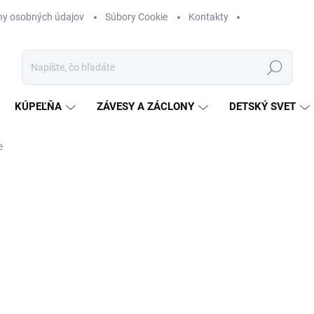
ny osobných údajov
Súbory Cookie
Kontakty
Hľadať
KÚPEĽŇA
ZÁVESY A ZÁCLONY
DETSKÝ SVET
e
a
ZNAČKA:
SHABBY ROMANTIC
od
€125
Jednotková
ZVOĽTE VARIANT
cena:
VEĽKOSŤ