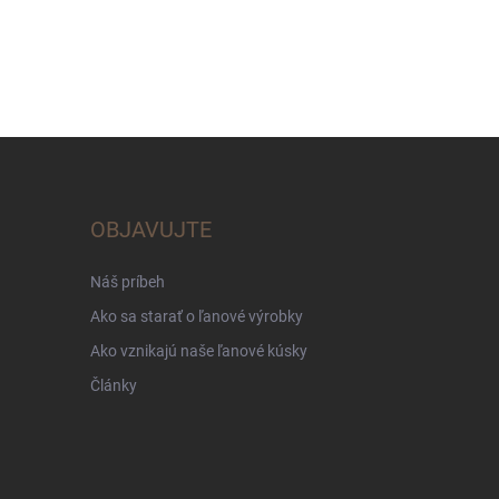
OBJAVUJTE
Náš príbeh
Ako sa starať o ľanové výrobky
Ako vznikajú naše ľanové kúsky
Články