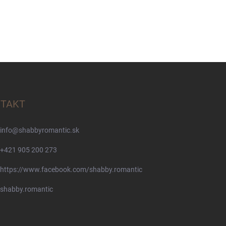
TAKT
info
@
shabbyromantic.sk
+421 905 200 273
https://www.facebook.com/shabby.romantic
shabby.romantic