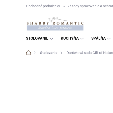
Prejsť
Obchodné podmienky
Zásady spracovania a ochra
na
obsah
STOLOVANIE
KUCHYŇA
SPÁLŇA
Domov
Stolovanie
Darčeková sada Gift of Natur
1 hodnotenie
Podrobnosti hodnoteni
TIP