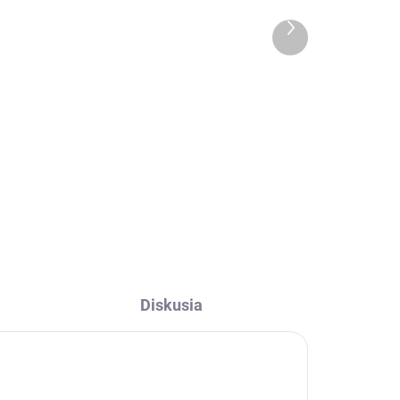
a
Sada kuchynských
utierok Grandma's
Ďalší
Memories
produkt
€23
l
Do košíka
m
Sada krásnych ľanových
kuchynských utierok s krajkou.
Diskusia