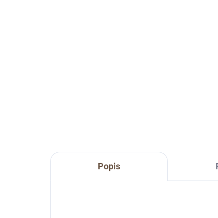
Darčeková sada
Da
Exclusive
Be
€125
od
od
Detail
Darčeková sada Exclusive pre
Dar
výnimočné príležitosti
milo
Popis