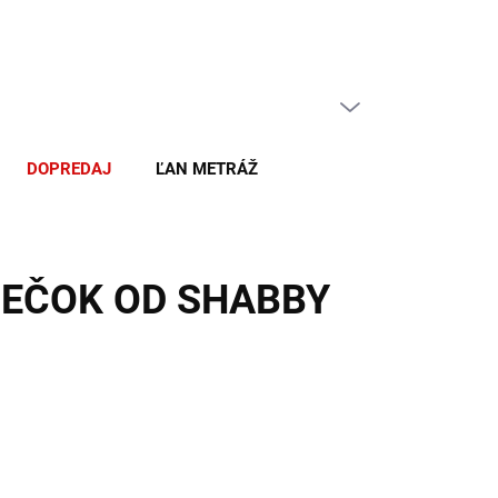
PRÁZDNY KOŠÍK
NÁKUPNÝ
KOŠÍK
DOPREDAJ
ĽAN METRÁŽ
IEČOK OD SHABBY