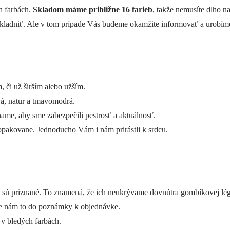
h farbách.
Skladom máme približne 16 farieb
, takže nemusíte dlho n
 naskladniť. Ale v tom prípade Vás budeme okamžite informovať a urobí
či už širším alebo užším.
á, natur a tmavomodrá.
me, aby sme zabezpečili pestrosť a aktuálnosť.
opakovane. Jednoducho Vám i nám prirástli k srdcu.
 sú priznané. To znamená, že ich neukrývame dovnútra gombíkovej lég
šte nám to do poznámky k objednávke.
v bledých farbách.