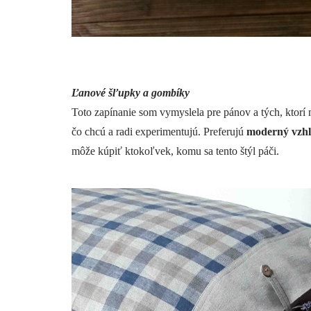
Ľanové šľupky a gombíky
Toto zapínanie som vymyslela pre pánov a tých, ktorí m
čo chcú a radi experimentujú. Preferujú
moderný vzhľa
môže kúpiť ktokoľvek, komu sa tento štýl páči.