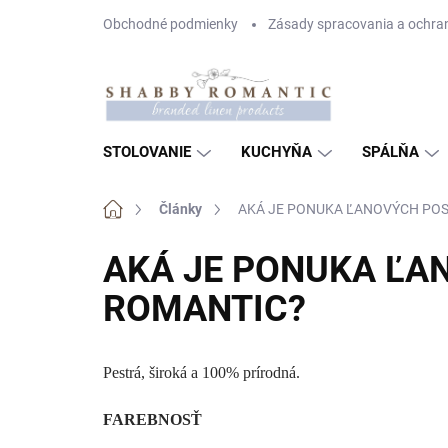
Prejsť
Obchodné podmienky
Zásady spracovania a ochra
na
obsah
STOLOVANIE
KUCHYŇA
SPÁLŇA
Domov
Články
AKÁ JE PONUKA ĽANOVÝCH PO
AKÁ JE PONUKA ĽA
ROMANTIC?
Pestrá, široká a 100% prírodná.
FAREBNOSŤ