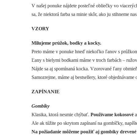
V našej ponuke nájdete posteľné obliečky vo viacerýc
sa, že niektorá farba sa minie skôr, ako ju stihneme
VZORY
Milujeme prúžok, bodky a kocky.
Preto máme v ponuke hneď niekoľko ľanov s prúžkom, 
Ľany s bielymi bodkami máme v troch farbách – ružov
Nájde sa aj spomínaná kocka. Vzorované ľany obmieňa
Samozrejme, máme aj bestsellery, ktoré objednávame 
ZAPÍNANIE
Gombíky
Klasika, ktorá nesmie chýbať.
Používame kokosové
a
Ale ak túžite po skrytom zapínaní na gombíčky, napí
Na požiadanie môžeme použiť aj gombíky drevené