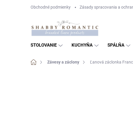
Prejsť
Obchodné podmienky
Zásady spracovania a ochra
na
obsah
STOLOVANIE
KUCHYŇA
SPÁLŇA
Domov
Závesy a záclony
Ľanová záclonka Fran
Neohodnotené
Podrobnosti hodnote