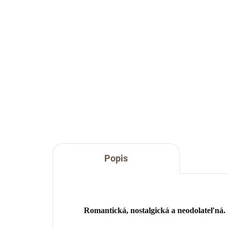
€55
€1
Do košíka
Romantická ľanová záclonka s
Než
krajkou
Del
farb
Popis
Romantická, nostalgická a neodolateľná.