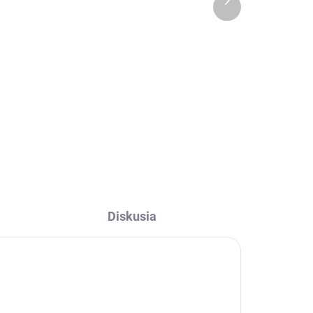
produkt
€8,50
l
Detail
Jesenný, ľanový obrúsok Autumn
Mood v krásnych, jesenných
farbách.
Diskusia