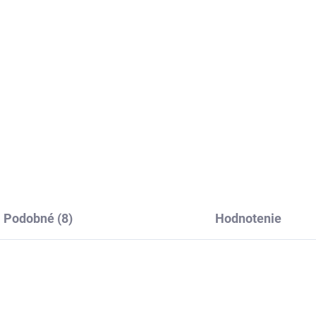
32
€132
Detail
Detai
ná ľanová záclona Cream
Romantická ľanová záclona
icacy v jemnej smotanovej
Touch of Innocence pre
e.
milovníkov bielej.
Podobné (8)
Hodnotenie