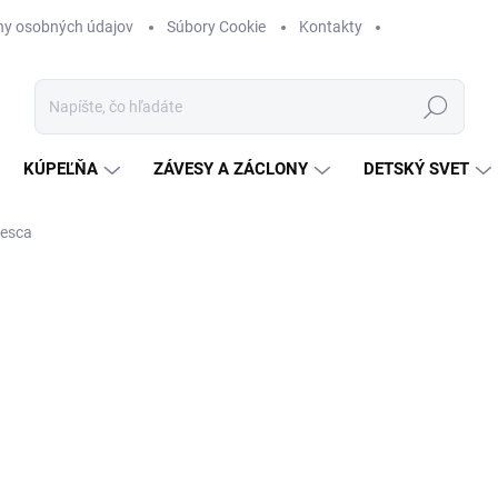
ny osobných údajov
Súbory Cookie
Kontakty
Hľadať
KÚPEĽŇA
ZÁVESY A ZÁCLONY
DETSKÝ SVET
cesca
nia
ZNAČKA:
SHABBY ROMANTIC
od
€55
Jednotková
ZVOĽTE VARIANT
cena:
VARIANTY