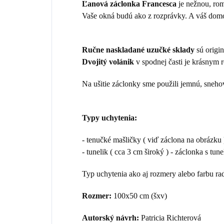
Ľanová záclonka Francesca
je nežnou, rom
Vaše okná budú ako z rozprávky. A váš domo
Ručne naskladané uzučké sklady
sú origi
Dvojitý volánik
v spodnej časti je krásnym
Na ušitie záclonky sme použili jemnú, sneho
Typy uchytenia:
- tenučké mašličky ( viď záclona na obrázku 
- tunelik ( cca 3 cm široký ) - záclonka s tu
Typ uchytenia ako aj rozmery alebo farbu r
Rozmer:
100x50 cm (šxv)
Autorský návrh:
Patricia Richterová