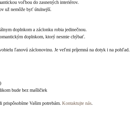
antickou voľbou do zasnených interiérov.
v už nemôže byť útulnejší.
nálnym doplnkom a záclonku robia jedinečnou.
 romantickým doplnkom, ktorý nesmie chýbať.
vobielu ľanovú záclonovinu. Je veľmi príjemná na dotyk i na pohľad.
)
nelikom bude bez mašličiek
adi prispôsobíme Vašim potrebám.
Kontaktujte nás
.