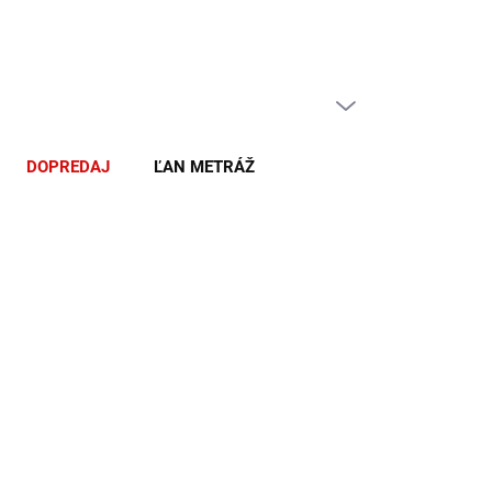
PRÁZDNY KOŠÍK
NÁKUPNÝ
KOŠÍK
DOPREDAJ
ĽAN METRÁŽ