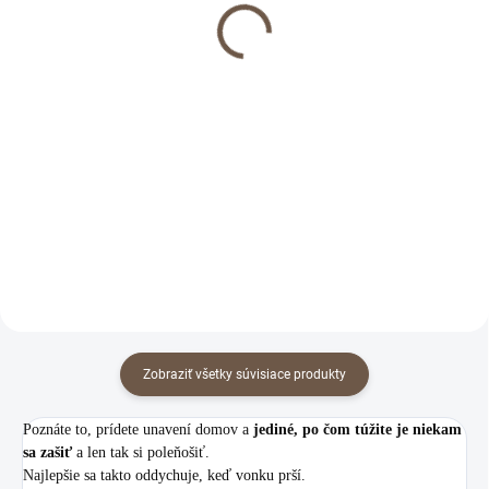
Ľanové obliečky Frosty
Ľanová prikrývka Frosty
Green
Green
€62
€152,10
od
Detail
Do košíka
Ľanové posteľné obliečky Frosty
Ľanová prikrývka Frosty Green
Green v chladivej, zelenej farbe.
pre chvíle sladkého leňošenia.
Zobraziť všetky súvisiace produkty
Poznáte to, prídete unavení domov a
jediné, po čom túžite je niekam
sa zašiť
a len tak si poleňošiť.
Najlepšie sa takto oddychuje, keď vonku prší.