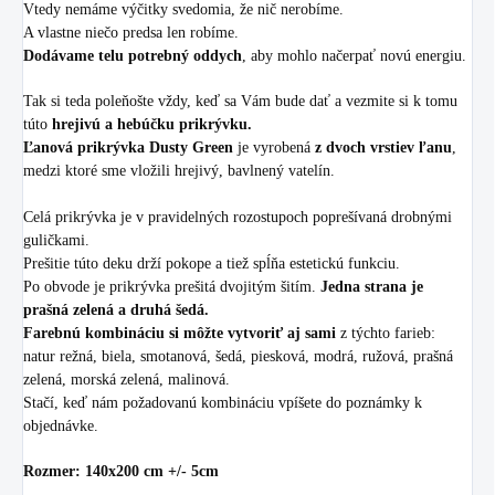
Vtedy nemáme výčitky svedomia, že nič nerobíme.
A vlastne niečo predsa len robíme.
Dodávame telu potrebný oddych
, aby mohlo načerpať novú energiu.
Tak si teda poleňošte vždy, keď sa Vám bude dať a vezmite si k tomu
túto
hrejivú a hebúčku prikrývku.
Ľanová prikrývka Dusty Green
je vyrobená
z dvoch vrstiev ľanu
,
medzi ktoré sme vložili hrejivý, bavlnený vatelín.
Celá prikrývka je v pravidelných rozostupoch poprešívaná drobnými
guličkami.
Prešitie túto deku drží pokope a tiež spĺňa estetickú funkciu.
Po obvode je prikrývka prešitá dvojitým šitím.
Jedna strana je
prašná zelená a druhá šedá.
Farebnú kombináciu si môžte vytvoriť aj sami
z týchto farieb:
natur režná, biela, smotanová, šedá, piesková, modrá, ružová, prašná
zelená, morská zelená, malinová.
Stačí, keď nám požadovanú kombináciu vpíšete do poznámky k
objednávke.
Rozmer: 140x200 cm +/- 5cm