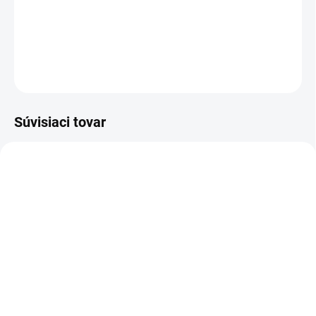
DETAILNÉ INFORMÁCIE
OPÝTAŤ SA
Súvisiaci tovar
3-4 DNI
SKLADOM
(>5 KS)
(1 KS)