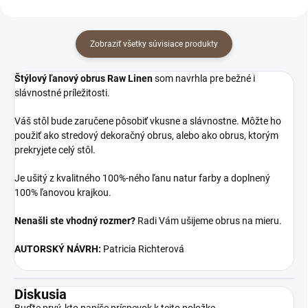
Zobraziť všetky súvisiace produkty
Štýlový ľanový obrus Raw Linen
som navrhla pre bežné i
slávnostné príležitosti.
Váš stôl bude zaručene pôsobiť vkusne a slávnostne. Môžte ho
použiť ako stredový dekoračný obrus, alebo ako obrus, ktorým
prekryjete celý stôl.
Je ušitý z kvalitného 100%-ného ľanu natur farby a doplnený
100% ľanovou krajkou.
Nenašli ste vhodný rozmer?
Radi Vám ušijeme obrus na mieru.
AUTORSKÝ NÁVRH:
Patricia Richterová
Diskusia