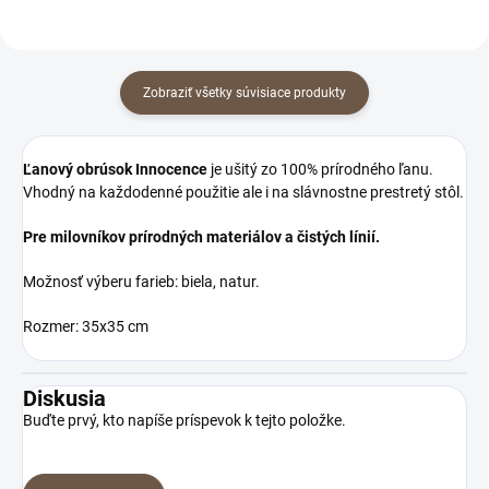
Zobraziť všetky súvisiace produkty
Ľanový obrúsok Innocence
je ušitý zo 100% prírodného ľanu.
Vhodný na každodenné použitie ale i na slávnostne prestretý stôl.
Pre milovníkov prírodných materiálov a čistých línií.
Možnosť výberu farieb: biela, natur.
Rozmer: 35x35 cm
Diskusia
Buďte prvý, kto napíše príspevok k tejto položke.