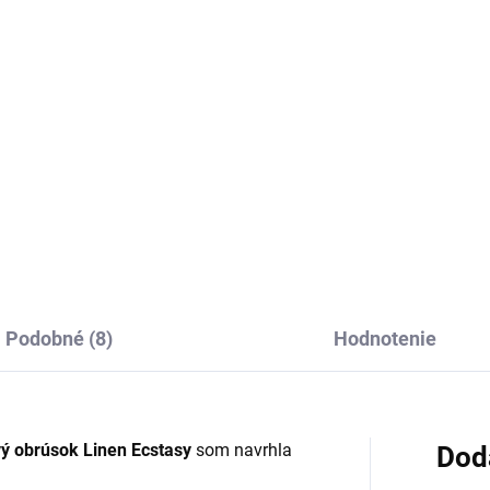
,50
€9,50
Detail
Do košíka
noduchý ľanový obrúsok
Ľanový obrúsok Luxury Linen
ocence je vhodný pre bežné
Natur pre dokonalé stolovanie
itie.
Podobné (8)
Hodnotenie
ý obrúsok Linen Ecstasy
som navrhla
Dod