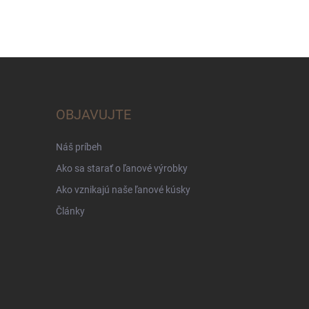
OBJAVUJTE
Náš príbeh
Ako sa starať o ľanové výrobky
Ako vznikajú naše ľanové kúsky
Články