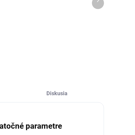
produkt
€9,50
Do košíka
Luxusný ľanový obrúsok
.
Obsession Natur pre milovníkov
natur štýlu.
Diskusia
atočné parametre