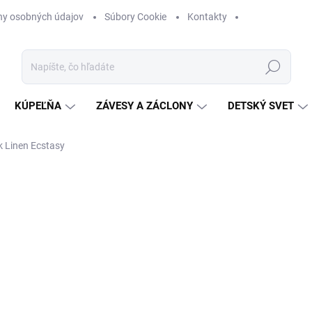
ny osobných údajov
Súbory Cookie
Kontakty
Hľadať
KÚPEĽŇA
ZÁVESY A ZÁCLONY
DETSKÝ SVET
 Linen Ecstasy
nia
ZNAČKA:
SHABBY ROMANTIC
€12,50
Jednotková
2-3 DNI
(>5 KS)
cena:
−
+