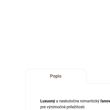
€34
€8
od
Detail
Ľanová štóla Linen Ecstasy s
Jed
krajkou
Inn
použ
Popis
Luxusný
a neskutočne romantický
ľanov
pre výnimočné príležitosti.