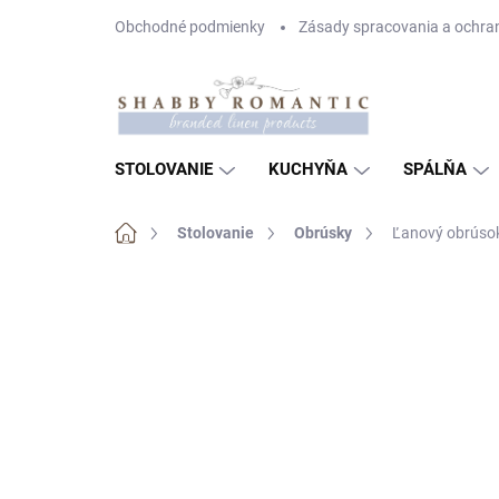
Prejsť
Obchodné podmienky
Zásady spracovania a ochra
na
obsah
STOLOVANIE
KUCHYŇA
SPÁLŇA
Domov
Stolovanie
Obrúsky
Ľanový obrúsok
Neohodnotené
Podrobnosti hodnote