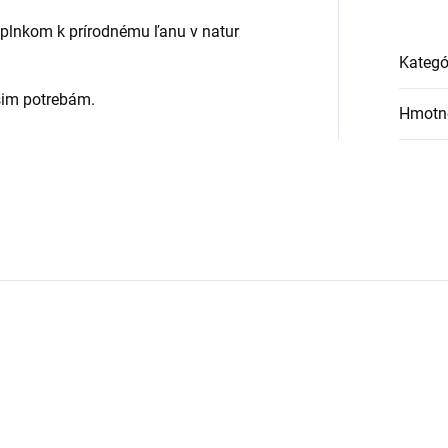
plnkom k prírodnému ľanu v natur
Kategó
šim potrebám.
Hmotn