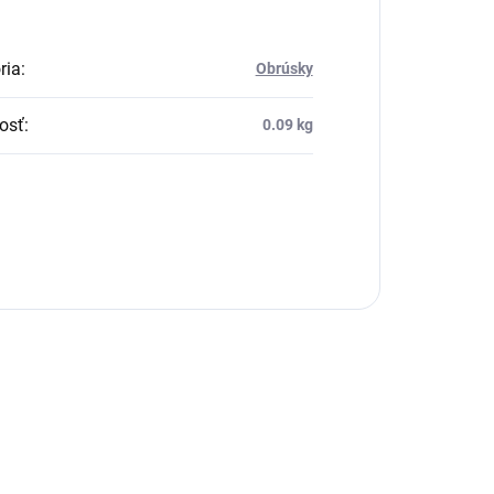
ria
:
Obrúsky
osť
:
0.09 kg