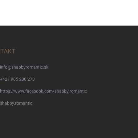
TAKT
info
@
shabbyromantic.sk
+421 905 200 273
https://www.facebook.com/shabby.romantic
shabby.romantic