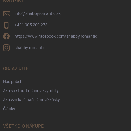
KONTAKT
info
@
shabbyromantic.sk
+421 905 200 273
https://www.facebook.com/shabby.romantic
shabby.romantic
OBJAVUJTE
Náš príbeh
Ako sa starať o ľanové výrobky
Ako vznikajú naše ľanové kúsky
Články
VŠETKO O NÁKUPE