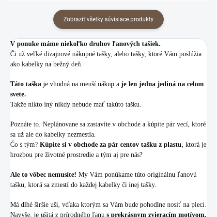
Zobraziť všetky súvisiace produkty
V ponuke máme niekoľko druhov ľanových tašiek.
Či už veľké dizajnové nákupné tašky, alebo tašky, ktoré Vám poslúžia
ako kabelky na bežný deň.
Táto taška
je vhodná na menší nákup a
je len jedna jediná na celom
svete.
Takže nikto iný nikdy nebude mať takúto tašku.
Poznáte to. Neplánovane sa zastavíte v obchode a kúpite pár vecí, ktoré
sa už ale do kabelky nezmestia.
Čo s tým?
Kúpite si v obchode za pár centov tašku z plastu
, ktorá je
hrozbou pre životné prostredie a tým aj pre nás?
Ale to vôbec nemusíte!
My Vám ponúkame túto originálnu ľanovú
tašku, ktorá sa zmestí do každej kabelky či inej tašky.
Má dlhé širšie uši, vďaka ktorým sa Vám bude pohodlne nosiť na pleci.
Navyše, je ušitá z prírodného ľanu
s prekrásnym zvieracím motívom,