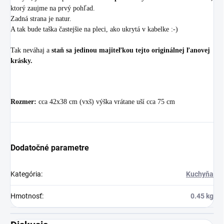
ktorý zaujme na prvý pohľad.
Zadná strana je natur.
A tak bude taška častejšie na pleci, ako ukrytá v kabelke :-)
Tak neváhaj a
staň sa jedinou majiteľkou tejto originálnej ľanovej
krásky.
Rozmer:
cca 42x38 cm (vxš) výška vrátane uší cca 75 cm
Dodatočné parametre
Kategória
:
Kuchyňa
Hmotnosť
:
0.45 kg