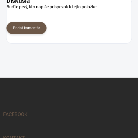
Diskusia
Buďte prvý, kto napíše príspevok k tejto položke.
Pridať komentár
Z
á
p
ä
t
i
FACEBOOK
e