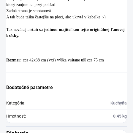
ktorý zaujme na prvý pohľad.
Zadná strana je smotanová.
A tak bude taška častejšie na pleci, ako ukrytá v kabelke :-)
Tak neváhaj a
staň sa jedinou majiteľkou tejto originálnej ľanovej
krásky.
Rozmer:
cca 42x38 cm (vxš) výška vrátane uší cca 75 cm
Dodatočné parametre
Kategória
:
Kuchyňa
Hmotnosť
:
0.45 kg