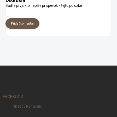
Diskusia
Buďte prvý, kto napíše príspevok k tejto položke.
Pridať komentár
Z
á
p
ä
t
i
FACEBOOK
e
Shabby Romantic