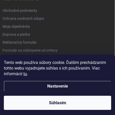
Obchodné podmienky
Ochrana osobných údajov
Moja objednávka
Doprava a platba
Reklamačný formulár
Formulár na odstúpenie od zmluvy
Súbory Cookie
Tento web používa súbory cookie. Ďalším prechádzaním
tohto webu vyjadrujete súhlas s ich používaním. Viac
informácií
tu
.
Nastavenie
Copyright 2026
Shabby Romantic
. Všetky práva vyhradené.
Súhlasím
Vytvoril Shoptet