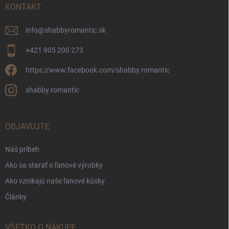
KONTAKT
info
@
shabbyromantic.sk
+421 905 200 273
https://www.facebook.com/shabby.romantic
shabby.romantic
OBJAVUJTE
Náš príbeh
Ako sa starať o ľanové výrobky
Ako vznikajú naše ľanové kúsky
Články
VŠETKO O NÁKUPE