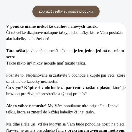
Zobraziť všetky súvisiace produkty
V ponuke máme niekoľko druhov ľanových tašiek.
Či už veľké dizajnové nákupné tašky, alebo tašky, ktoré Vám poslúžia
ako kabelky na bežný deň.
Táto taška
je vhodná na menší nákup a
je len jedna jediná na celom
svete.
Takže nikto iný nikdy nebude mať takúto tašku.
Poznáte to. Neplánovane sa zastavíte v obchode a kúpite pár vecí, ktoré
sa už ale do kabelky nezmestia.
Čo s tým?
Kúpite si v obchode za pár centov tašku z plastu
, ktorá je
hrozbou pre životné prostredie a tým aj pre nás?
Ale to vôbec nemusíte!
My Vám ponúkame túto originálnu ľanovú
tašku, ktorá sa zmestí do každej kabelky či inej tašky.
Má dlhé širšie uši, vďaka ktorým sa Vám bude pohodlne nosiť na pleci.
Navyše, je ušitá z prírodného ľanu
s prekrásnym zvieracím motívom,