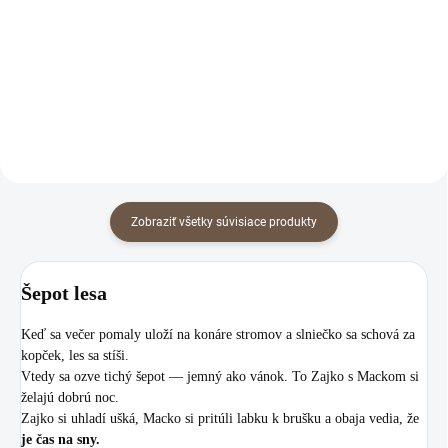
našich najmenších.
Šepot lesa je ako tichý večerný
príbeh, ktorý hladí a upokojuje.
Zajko a Macko sprevádzajú vaše
dieťatko do sveta snov - pod
ľanovou perinkou, ktorá dýcha,
objíma a prináša...
Zobraziť všetky súvisiace produkty
Šepot lesa
Keď sa večer pomaly uloží na konáre stromov a slniečko sa schová za
kopček, les sa stíši.
Vtedy sa ozve tichý šepot — jemný ako vánok. To Zajko s Mackom si
želajú dobrú noc.
Zajko si uhladí ušká, Macko si pritúli labku k brušku a obaja vedia, že
je čas na sny.