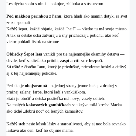
Les dýcha spolu s nimi – pokojne, zhlboka a s úsmevom.
Pod mäkkou perinkou z ľanu
, ktorá hladí ako mamin dotyk, sa svet
zrazu spomalí.
Každý šepot, každé objatie, každé “hají” — všetko tu má svoje miesto.
A tak sa detské očká zatvárajú a sny prichádzajú potichu, ako keď
vietor pohladí lístok na strome.
Obliečky Šepot lesa
vznikli pre tie najjemnejšie okamihy detstva —
chvíle, keď sa dieťatko pritúli,
zaspí a cíti sa v bezpečí.
Sú ušité z čistého ľanu, ktorý je priedušný, prirodzene hebký a citlivý
aj k tej najjemnejšej pokožke.
Perinka je
obojstranná
– z jednej strany jemne biela, z druhej v
prašnej zelenej farbe, ktorá ladí s vankúšikom.
Stačí ju otočiť a detská postieľka má nový, veselý odtieň.
Na malých
kokosových gombíčkoch
sa ukrýva milá kresba Macka –
ako tiché „dobrú noc“ od lesných kamarátov.
Každý steh nesie kúsok lásky a starostlivosti, aby aj noc bola rovnako
láskavá ako deň, keď ho objíme mama.