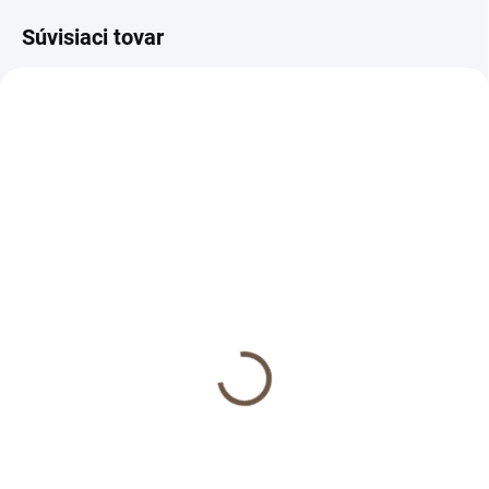
Súvisiaci tovar
NOVINKA
5-6 DNÍ
2-3 DNI
(>5 KS)
(>5 KS)
Detské ľanové obliečky
Ľanová plachta pre deti
Šepot lesa
€35
€62
od
Detail
Detail
Pestrofarebné ľanové plachty pre