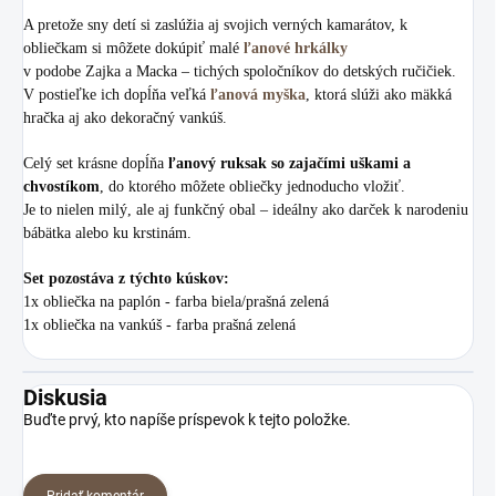
A pretože sny detí si zaslúžia aj svojich verných kamarátov, k
obliečkam si môžete dokúpiť malé
ľanové hrkálky
v podobe Zajka a Macka – tichých spoločníkov do detských ručičiek.
V postieľke ich dopĺňa veľká
ľanová myška
, ktorá slúži ako mäkká
hračka aj ako dekoračný vankúš.
Celý set krásne dopĺňa
ľanový ruksak so zajačími uškami a
chvostíkom
, do ktorého môžete obliečky jednoducho vložiť.
Je to nielen milý, ale aj funkčný obal – ideálny ako darček k narodeniu
bábätka alebo ku krstinám.
Set pozostáva z týchto kúskov:
1x obliečka na paplón - farba biela/prašná zelená
1x obliečka na vankúš - farba prašná zelená
Diskusia
Buďte prvý, kto napíše príspevok k tejto položke.