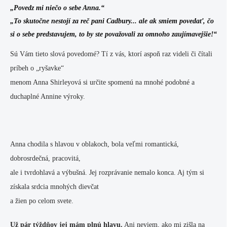
„Povedz mi niečo o sebe Anna.“
„To skutočne nestojí za reč pani Cadbury... ale ak smiem povedať, čo
si o sebe predstavujem, to by ste považovali za omnoho zaujímavejšie!“
Sú Vám tieto slová povedomé? Tí z vás, ktorí aspoň raz videli či čítali
príbeh o „ryšavke“
menom Anna Shirleyová si určite spomenú na mnohé podobné a
duchaplné Annine výroky.
Anna chodila s hlavou v oblakoch, bola veľmi romantická,
dobrosrdečná, pracovitá,
ale i tvrdohlavá a výbušná. Jej rozprávanie nemalo konca. Aj tým si
získala srdcia mnohých dievčat
a žien po celom svete.
Už pár týždňov jej mám plnú hlavu.
Ani neviem, ako mi zišla na