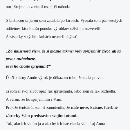
um. Zrejme to zariadil osud, či náhoda...
S blížiacou sa jarou som zatúžila po farbách. Vybrala som pár veselých
odtieňov, ktoré našu ponuku výrobkov oživili a rozveselili.
A zásterky v týchto farbách nesmeli chýbať.
„Zo skúsenosti viem, že si možno takmer vždy spríjemniť život, ak sa
pevne rozhodnete,
že si ho chcete spríjemniť“
Ďalší krásny Annin výrok je dôkazom toho, že mala pravdu.
Ja som si svoj život opäť raz spríjemnila, lebo som sa tak rozhodla.
A verím, že ho spríjemním i Vám.
Pretože tentokrát som si zaumienila, že
naše nové, krásne, farebné
zásterky Vám predstavím svojimi očami.
Tak, ako ich vidím ja a ako by ich iste chcela vidieť aj Anna.