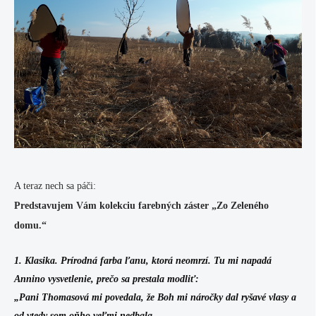
A teraz nech sa páči:
Predstavujem Vám kolekciu farebných záster „Zo Zeleného
domu.“
1. Klasika.
Prírodná farba ľanu, ktorá neomrzí. Tu mi napadá
Annino vysvetlenie, prečo sa prestala modliť:
„Pani Thomasová mi povedala, že Boh mi náročky dal ryšavé vlasy a
od vtedy som oňho veľmi nedbala.