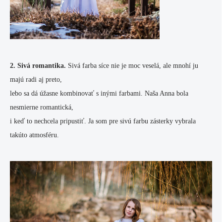
2. Sivá romantika.
Sivá farba síce nie je moc veselá, ale mnohí ju
majú radi aj preto,
lebo sa dá úžasne kombinovať s inými farbami. Naša Anna bola
nesmierne romantická,
i keď to nechcela pripustiť. Ja som pre sivú farbu zásterky vybrala
takúto atmosféru.