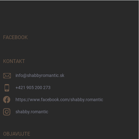
Z
á
p
ä
t
i
FACEBOOK
e
KONTAKT
info
@
shabbyromantic.sk
+421 905 200 273
https://www.facebook.com/shabby.romantic
shabby.romantic
OBJAVUJTE