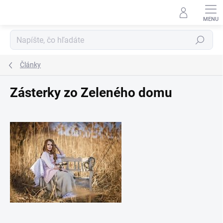
Prejsť
na
obsah
Hľadať
Články
Zásterky zo Zeleného domu