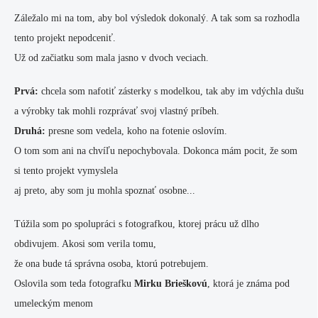
Záležalo mi na tom, aby bol výsledok dokonalý. A tak som sa rozhodla
tento projekt nepodceniť.
Už od začiatku som mala jasno v dvoch veciach.
Prvá:
chcela som nafotiť zásterky s modelkou, tak aby im vdýchla dušu
a výrobky tak mohli rozprávať svoj vlastný príbeh.
Druhá:
presne som vedela, koho na fotenie oslovím.
O tom som ani na chvíľu nepochybovala. Dokonca mám pocit, že som
si tento projekt vymyslela
aj preto, aby som ju mohla spoznať osobne...
Túžila som po spolupráci s fotografkou, ktorej prácu už dlho
obdivujem. Akosi som verila tomu,
že ona bude tá správna osoba, ktorú potrebujem.
Oslovila som teda fotografku
Mirku Brieškovú
, ktorá je známa pod
umeleckým menom