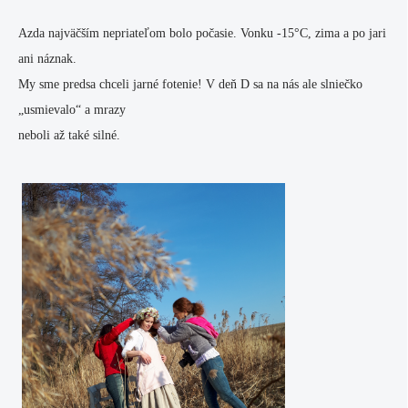
Azda najväčším nepriateľom bolo počasie. Vonku -15°C, zima a po jari
ani náznak.
My sme predsa chceli jarné fotenie! V deň D sa na nás ale slniečko
„usmievalo“ a mrazy
neboli až také silné.