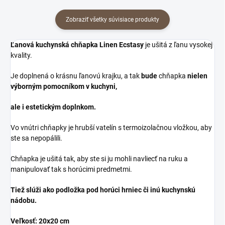
Zobraziť všetky súvisiace produkty
Ľanová kuchynská chňapka Linen Ecstasy
je ušitá z ľanu vysokej
kvality.
Je doplnená o krásnu ľanovú krajku, a tak
bude
chňapka
nielen
výborným pomocníkom v kuchyni,
ale i estetickým doplnkom.
Vo vnútri chňapky je hrubší vatelín s termoizolačnou vložkou, aby
ste sa nepopálili.
Chňapka je ušitá tak, aby ste si ju mohli navliecť na ruku a
manipulovať tak s horúcimi predmetmi.
Tiež slúži ako podložka pod horúci hrniec či inú kuchynskú
nádobu.
Veľkosť: 20x20 cm