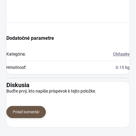
Dodatočné parametre
Kategória
:
Chňapky
Hmotnosť
:
0.15 kg
Diskusia
Buďte prvý, kto napíše príspevok k tejto položke.
Pridať komentár