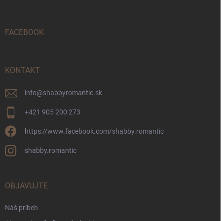
p
ä
t
i
FACEBOOK
e
KONTAKT
info
@
shabbyromantic.sk
+421 905 200 273
https://www.facebook.com/shabby.romantic
shabby.romantic
OBJAVUJTE
Náš príbeh