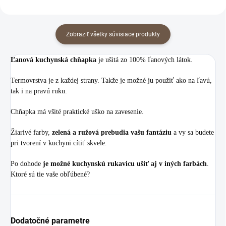
Zobraziť všetky súvisiace produkty
Ľanová kuchynská chňapka
je ušitá zo 100% ľanových látok.
Termovrstva je z každej strany. Takže je možné ju použiť ako na ľavú,
tak i na pravú ruku.
Chňapka má všité praktické uško na zavesenie.
Žiarivé farby,
zelená a ružová prebudia vašu fantáziu
a vy sa budete
pri tvorení v kuchyni cítiť skvele.
Po dohode
je možné kuchynskú rukavicu ušiť aj v iných farbách
.
Ktoré sú tie vaše obľúbené?
Dodatočné parametre