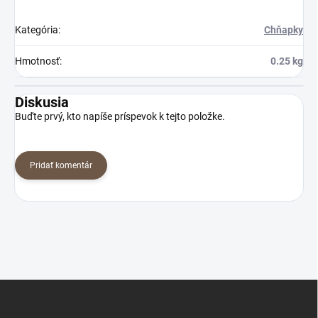
Kategória
:
Chňapky
Hmotnosť
:
0.25 kg
Diskusia
Buďte prvý, kto napíše príspevok k tejto položke.
Pridať komentár
Z
á