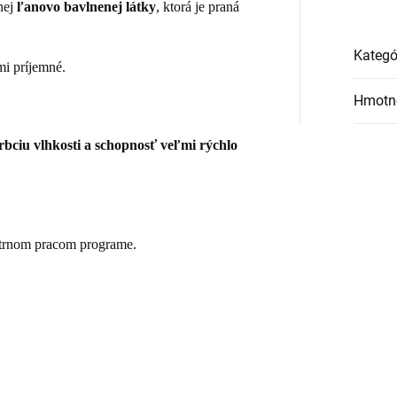
nej
ľanovo bavlnenej látky
, ktorá je praná
Kategó
mi príjemné.
Hmotn
bciu vlhkosti a schopnosť veľmi rýchlo
trnom pracom programe.