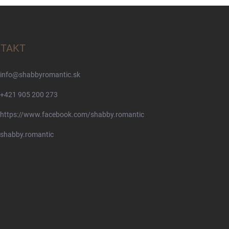
TAKT
info
@
shabbyromantic.sk
+421 905 200 273
https://www.facebook.com/shabby.romantic
shabby.romantic