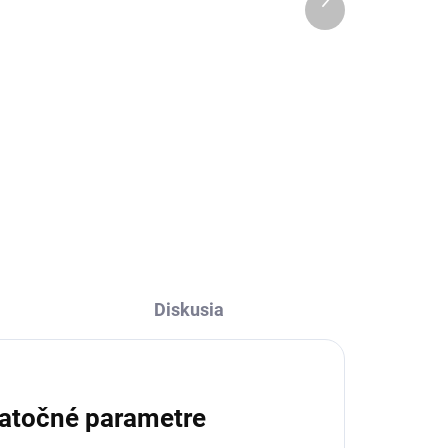
€5
produkt
l
Do košíka
l v
Hebučká ľanová žinka White pre
h.
chvíle relaxu.
Diskusia
atočné parametre