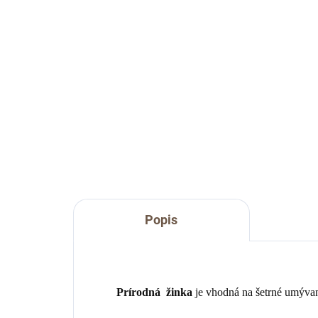
€51
od
Do košíka
Praktická darčeková sada
waflových uterákov.
Ľan
Line
dop
Popis
Prírodná žinka
je vhodná na šetrné umývani