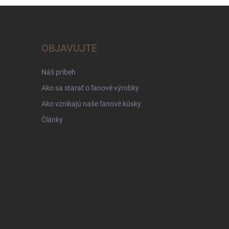
OBJAVUJTE
Náš príbeh
Ako sa starať o ľanové výrobky
Ako vznikajú naše ľanové kúsky
Články