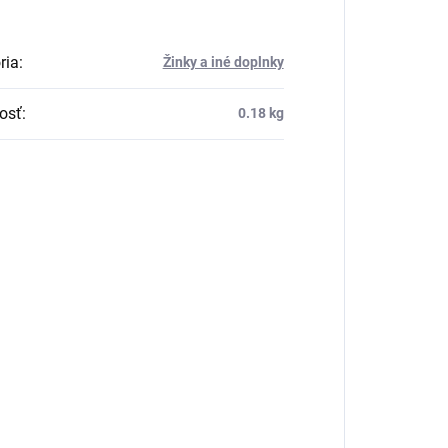
ria
:
Žinky a iné doplnky
osť
:
0.18 kg