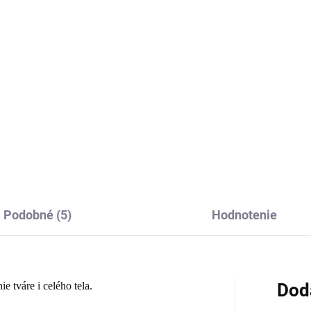
€10
od
€18
Detai
Detail
Hebučký ľanový uterák Natura
krásnych pastelových farbác
ová osuška a uterák Pure
n II - sada kúpelňových
lnkov.
Podobné (5)
Hodnotenie
e tváre i celého tela.
Dod