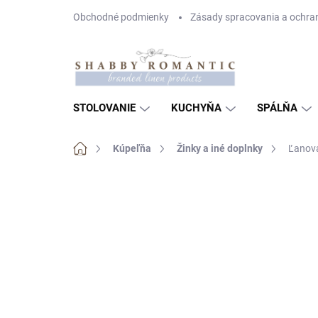
Prejsť
Obchodné podmienky
Zásady spracovania a ochra
na
obsah
STOLOVANIE
KUCHYŇA
SPÁLŇA
Domov
Kúpeľňa
Žinky a iné doplnky
Ľanová
Neohodnotené
Podrobnosti hodnote