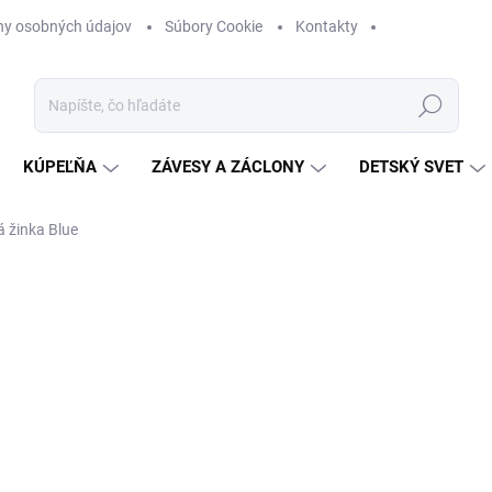
ny osobných údajov
Súbory Cookie
Kontakty
Hľadať
KÚPEĽŇA
ZÁVESY A ZÁCLONY
DETSKÝ SVET
 žinka Blue
nia
ZNAČKA:
SHABBY ROMANTIC
€5
Jednotková
SKLADOM
(>5 KS)
cena:
−
+