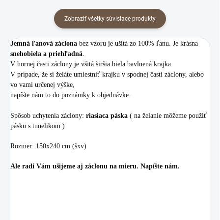
Zobraziť všetky súvisiace produkty
Jemná ľanová záclona
bez vzoru je ušitá zo 100% ľanu. Je krásna
snehobiela a priehľadná
.
V hornej časti záclony je všitá širšia biela bavlnená krajka.
V prípade, že si želáte umiestniť krajku v spodnej časti záclony, alebo
vo vami určenej výške,
napíšte nám to do poznámky k objednávke.
Spôsob uchytenia záclony:
riasiaca páska
( na želanie môžeme použiť
pásku s tunelikom )
Rozmer: 150x240 cm (šxv)
Ale radi Vám ušijeme aj záclonu na mieru. Napíšte nám.