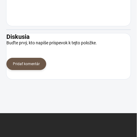
Diskusia
Buďte prvý, kto napíše príspevok k tejto položke.
Pridať komentár
Z
á
p
ä