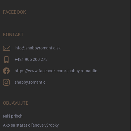
t
i
FACEBOOK
e
KONTAKT
info
@
shabbyromantic.sk
+421 905 200 273
https://www.facebook.com/shabby.romantic
shabby.romantic
OBJAVUJTE
Náš príbeh
Ako sa starať o ľanové výrobky