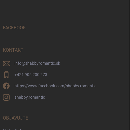
á
p
ä
t
i
FACEBOOK
e
KONTAKT
info
@
shabbyromantic.sk
+421 905 200 273
https://www.facebook.com/shabby.romantic
shabby.romantic
OBJAVUJTE