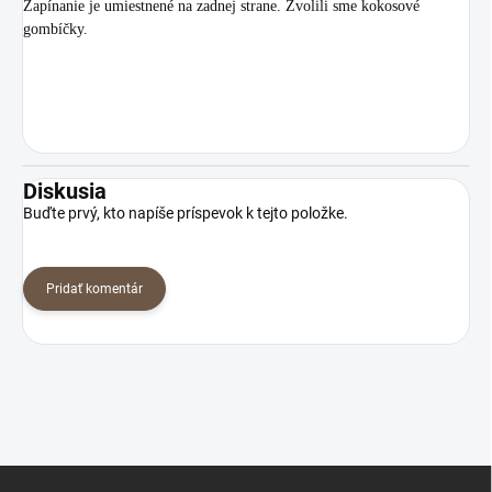
Zapínanie je umiestnené na zadnej strane. Zvolili sme kokosové
gombíčky.
Diskusia
Buďte prvý, kto napíše príspevok k tejto položke.
Pridať komentár
Z