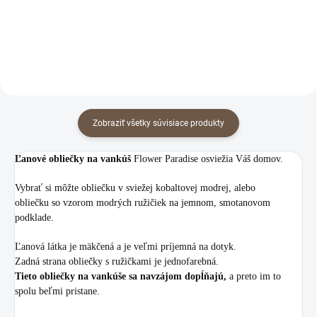
Zobraziť všetky súvisiace produkty
Ľanové obliečky na vankúš
Flower Paradise osviežia Váš domov.
Vybrať si môžte obliečku v sviežej kobaltovej modrej, alebo
obliečku so vzorom modrých ružičiek na jemnom, smotanovom
podklade.
Ľanová látka je mäkčená a je veľmi príjemná na dotyk.
Zadná strana obliečky s ružičkami je jednofarebná.
Tieto obliečky na vankúše sa navzájom dopĺňajú,
a preto im to
spolu beľmi pristane.