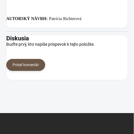
AUTORSKÝ NÁVRH:
Patricia Richterová
Diskusia
Buďte prvý, kto napíše príspevok k tejto položke.
Pridať komentár
Z
á
p