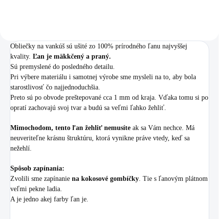
Obliečky na vankúš sú ušité zo 100% prírodného ľanu najvyššej
kvality.
Ľan je mäkkčený a praný.
Sú premyslené do posledného detailu.
Pri výbere materiálu i samotnej výrobe sme mysleli na to, aby bola
starostlivosť čo najjednoduchšia.
Preto sú po obvode preštepované cca 1 mm od kraja. Vďaka tomu si po
opratí zachovajú svoj tvar a budú sa veľmi ľahko žehliť.
Mimochodom, tento ľan žehliť nemusíte
ak sa Vám nechce. Má
neuveriteľne krásnu štruktúru, ktorá vynikne práve vtedy, keď sa
nežehlí.
Spôsob zapínania:
Zvolili sme zapínanie
na kokosové gombíčky
. Tie s ľanovým plátnom
veľmi pekne ladia.
A je jedno akej farby ľan je.