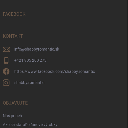
ä
t
i
FACEBOOK
e
KONTAKT
info
@
shabbyromantic.sk
+421 905 200 273
https://www.facebook.com/shabby.romantic
shabby.romantic
OBJAVUJTE
Náš príbeh
Ako sa starať o ľanové výrobky