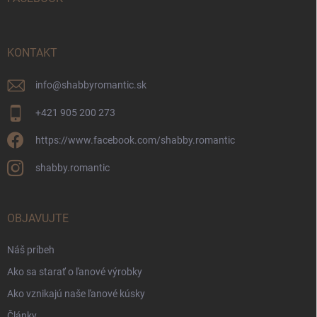
e
KONTAKT
info
@
shabbyromantic.sk
+421 905 200 273
https://www.facebook.com/shabby.romantic
shabby.romantic
OBJAVUJTE
Náš príbeh
Ako sa starať o ľanové výrobky
Ako vznikajú naše ľanové kúsky
Články