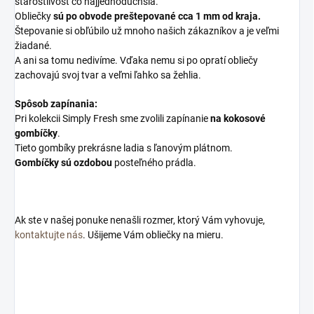
starostlivosť čo najjednoduchšia.
Obliečky
sú po obvode preštepované cca 1 mm od kraja.
Štepovanie si obľúbilo už mnoho našich zákazníkov a je veľmi
žiadané.
A ani sa tomu nedivíme. Vďaka nemu si po opratí obliečy
zachovajú svoj tvar a veľmi ľahko sa žehlia.
Spôsob zapínania:
Pri kolekcii Simply Fresh sme zvolili zapínanie
na kokosové
gombíčky
.
Tieto gombíky prekrásne ladia s ľanovým plátnom.
Gombíčky sú ozdobou
posteľného prádla.
Ak ste v našej ponuke nenašli rozmer, ktorý Vám vyhovuje,
kontaktujte nás
. Ušijeme Vám obliečky na mieru.