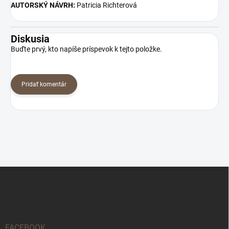
AUTORSKÝ NÁVRH:
Patricia Richterová
Diskusia
Buďte prvý, kto napíše príspevok k tejto položke.
Pridať komentár
Z
á
p
ä
t
i
FACEBOOK