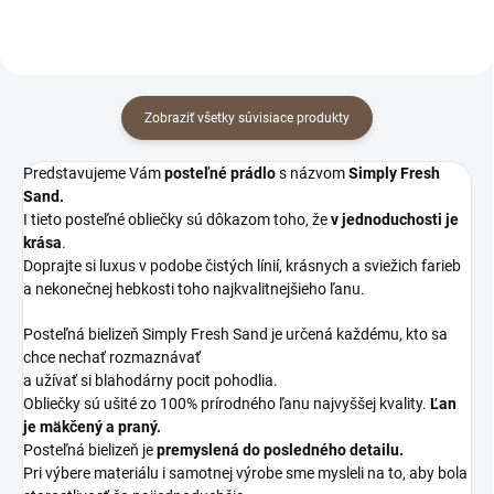
Zobraziť všetky súvisiace produkty
Predstavujeme Vám
posteľné prádlo
s názvom
Simply Fresh
Sand.
I tieto posteľné obliečky sú dôkazom toho, že
v jednoduchosti je
krása
.
Doprajte si luxus v podobe čistých línií, krásnych a sviežich farieb
a nekonečnej hebkosti toho najkvalitnejšieho ľanu.
Posteľná bielizeň Simply Fresh Sand je určená každému, kto sa
chce nechať rozmaznávať
a užívať si blahodárny pocit pohodlia.
Obliečky sú ušité zo 100% prírodného ľanu najvyššej kvality.
Ľan
je mäkčený a praný.
Posteľná bielizeň je
premyslená do posledného detailu.
Pri výbere materiálu i samotnej výrobe sme mysleli na to, aby bola