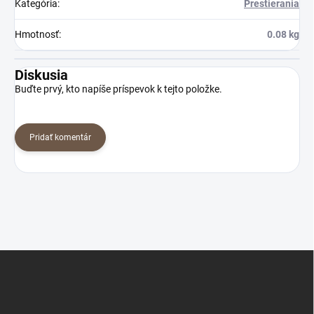
Kategória
:
Prestierania
Hmotnosť
:
0.08 kg
Diskusia
Buďte prvý, kto napíše príspevok k tejto položke.
Pridať komentár
Z
á
p
ä