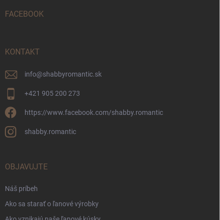
t
i
FACEBOOK
e
KONTAKT
info
@
shabbyromantic.sk
+421 905 200 273
https://www.facebook.com/shabby.romantic
shabby.romantic
OBJAVUJTE
Náš príbeh
Ako sa starať o ľanové výrobky
Ako vznikajú naše ľanové kúsky