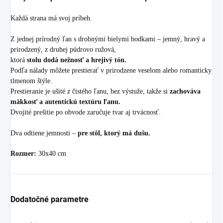
Každá strana má svoj príbeh.
Z jednej prírodný ľan s drobnými bielymi bodkami – jemný, hravý a
prirodzený, z druhej púdrovo ružová,
ktorá
stolu dodá nežnosť a hrejivý tón.
Podľa nálady môžete prestierať v prirodzene veselom alebo romanticky
tlmenom štýle.
Prestieranie je ušité z čistého ľanu, bez výstuže, takže si
zachováva
mäkkosť a autentickú textúru ľanu.
Dvojité prešitie po obvode zaručuje tvar aj trvácnosť.
Dva odtiene jemnosti –
pre stôl, ktorý má dušu.
Rozmer:
30x40 cm
Dodatočné parametre