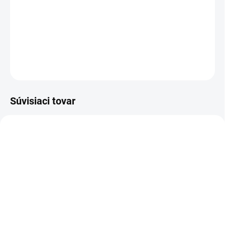
DETAILNÉ INFORMÁCIE
OPÝTAŤ SA
Súvisiaci tovar
TIP
TIP
3-4 DNI
SKLADOM