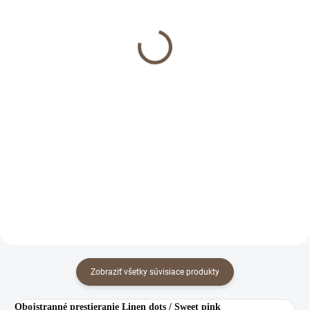
(>5 KS)
(3 KS)
Darčeková sada
Vidiecka ľanová zástera
kuchynských doplnkov
Dot's Everywhere
Natur
€71
€33
Do košíka
Do košíka
Vidiecka ľanová zástera pre
šikovnú gazdinku.
Darčeková sada kuchynských
doplnkov Natur poteší každú
gazdinku.
Zobraziť všetky súvisiace produkty
Obojstranné prestieranie Linen dots / Sweet pink