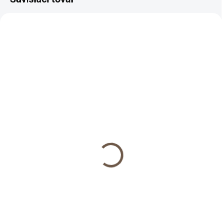
1 TÝŽDEŇ
2-3 DNI
(>5 KS)
(>5 KS)
Ľanové posteľné
Ľanová plachta na posteľ
obliečky Beauty in
€61
Simplicity
Detail
€140
od
Klasická ľanová plachta na
Detail
posteľ
Ľanové posteľné obliečky Beauty