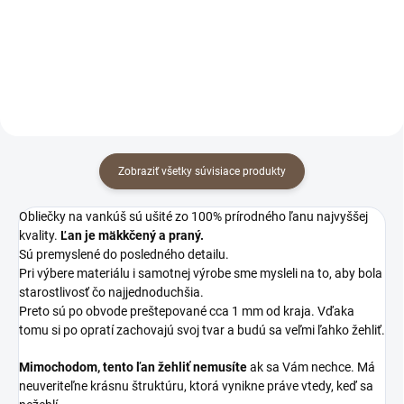
in Sipmlicity sú jednoduché a
krásne zároveň.
Zobraziť všetky súvisiace produkty
Obliečky na vankúš sú ušité zo 100% prírodného ľanu najvyššej
kvality.
Ľan je mäkkčený a praný.
Sú premyslené do posledného detailu.
Pri výbere materiálu i samotnej výrobe sme mysleli na to, aby bola
starostlivosť čo najjednoduchšia.
Preto sú po obvode preštepované cca 1 mm od kraja. Vďaka
tomu si po opratí zachovajú svoj tvar a budú sa veľmi ľahko žehliť.
Mimochodom, tento ľan žehliť nemusíte
ak sa Vám nechce. Má
neuveriteľne krásnu štruktúru, ktorá vynikne práve vtedy, keď sa