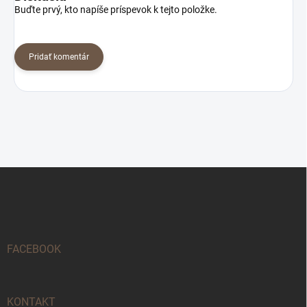
Buďte prvý, kto napíše príspevok k tejto položke.
Pridať komentár
Z
á
p
ä
t
i
FACEBOOK
e
KONTAKT