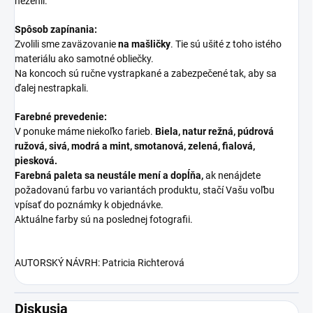
nežehlí.
Spôsob zapínania:
Zvolili sme zaväzovanie
na mašličky
. Tie sú ušité z toho istého
materiálu ako samotné obliečky.
Na koncoch sú ručne vystrapkané a zabezpečené tak, aby sa
ďalej nestrapkali.
Farebné prevedenie:
V ponuke máme niekoľko farieb.
Biela, natur režná, púdrová
ružová, sivá, modrá a mint, smotanová, zelená, fialová,
piesková.
Farebná paleta sa neustále mení a dopĺňa,
ak nenájdete
požadovanú farbu vo variantách produktu, stačí Vašu voľbu
vpísať do poznámky k objednávke.
Aktuálne farby sú na poslednej fotografii.
AUTORSKÝ NÁVRH: Patricia Richterová
Diskusia