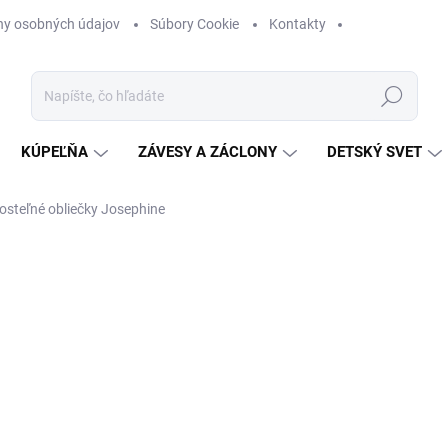
ny osobných údajov
Súbory Cookie
Kontakty
Hľadať
KÚPEĽŇA
ZÁVESY A ZÁCLONY
DETSKÝ SVET
osteľné obliečky Josephine
nia
ZNAČKA:
SHABBY ROMANTIC
od
€145
Jednotková
ZVOĽTE VARIANT
cena:
FARBA