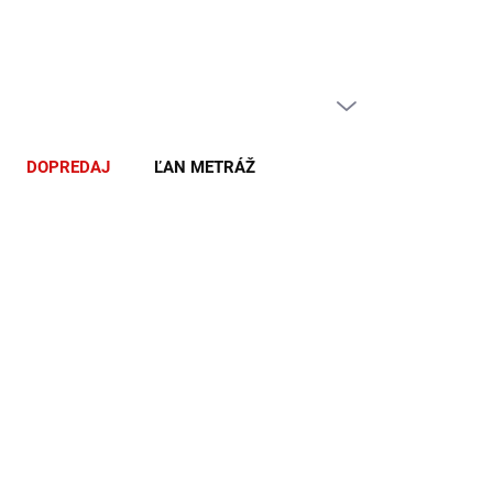
PRÁZDNY KOŠÍK
NÁKUPNÝ
KOŠÍK
DOPREDAJ
ĽAN METRÁŽ