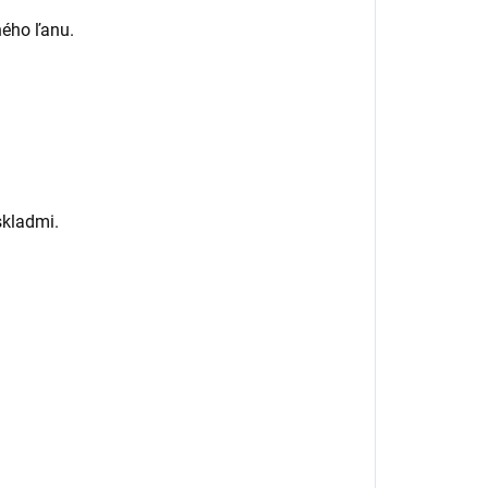
ného ľanu.
skladmi.