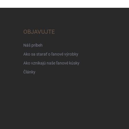
OBJAVUJTE
Náš príbeh
Ako sa starať o ľanové výrobky
Ako vznikajú naše ľanové kúsky
Články