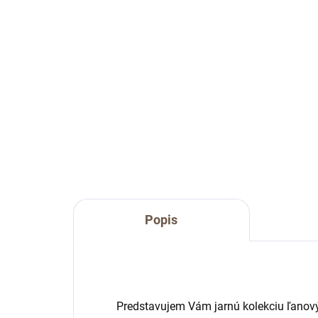
€61
od
Detail
Klasická ľanová plachta na posteľ
Lux
zo 
efe
Popis
Predstavujem Vám jarnú kolekciu ľano