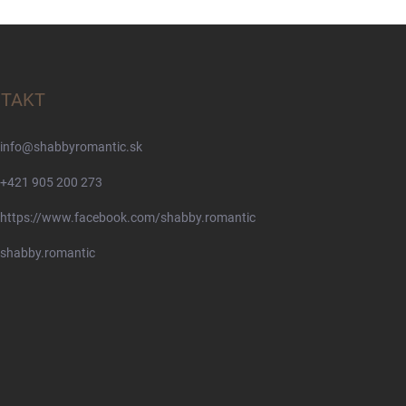
TAKT
info
@
shabbyromantic.sk
+421 905 200 273
https://www.facebook.com/shabby.romantic
shabby.romantic