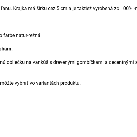
 ľanu. Krajka má šírku cez 5 cm a je taktiež vyrobená zo 100% -
o farbe natur-režná.
rebám.
ačnú obliečku na vankúš s drevenými gombíčkami a decentnými 
 môžte vybrať vo variantách produktu.