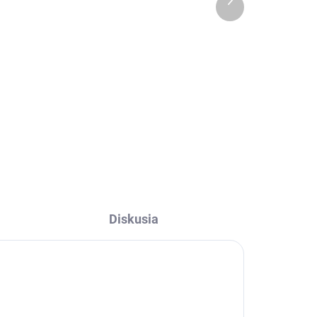
€79
produkt
Detail
l
Jednoduchý a elegantný ľanový
záves.
a
do
Diskusia