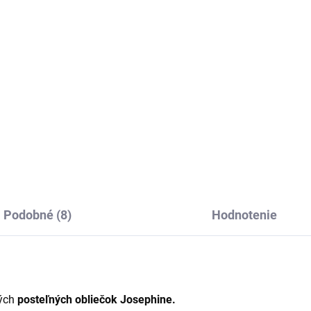
€150
€25
Detail
Detai
usné ľanové posteľné obliečky
Dekoračná ľanová obliečka n
100% prírodného ľanu s
vankúš Josephine je vhodná 
ktným riasením.
spálne či obývačky.
Podobné (8)
Hodnotenie
vých
posteľných obliečok Josephine.