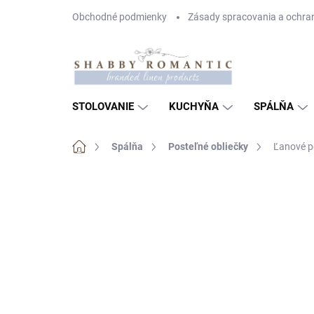
Prejsť
Obchodné podmienky
Zásady spracovania a ochra
na
obsah
STOLOVANIE
KUCHYŇA
SPÁLŇA
Domov
Spálňa
Posteľné obliečky
Ľanové p
Neohodnotené
Podrobnosti hodnote