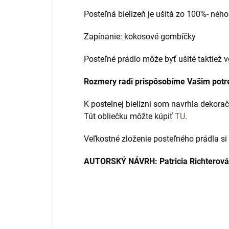
Posteľná bielizeň je ušitá zo 100%- ného
Zapínanie: kokosové gombíčky
Posteľné prádlo môže byť ušité taktiež v
Rozmery radi prispôsobíme Vašim pot
K postelnej bielizni som navrhla dekor
Tút obliečku môžte kúpiť
TU
.
Veľkostné zloženie posteľného prádla si
AUTORSKÝ NÁVRH: Patricia Richterová