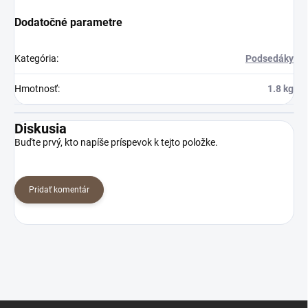
Dodatočné parametre
Kategória
:
Podsedáky
Hmotnosť
:
1.8 kg
Diskusia
Buďte prvý, kto napíše príspevok k tejto položke.
Pridať komentár
Z