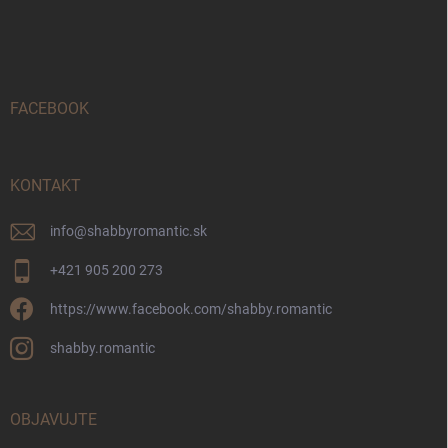
á
p
ä
t
i
FACEBOOK
e
KONTAKT
info
@
shabbyromantic.sk
+421 905 200 273
https://www.facebook.com/shabby.romantic
shabby.romantic
OBJAVUJTE