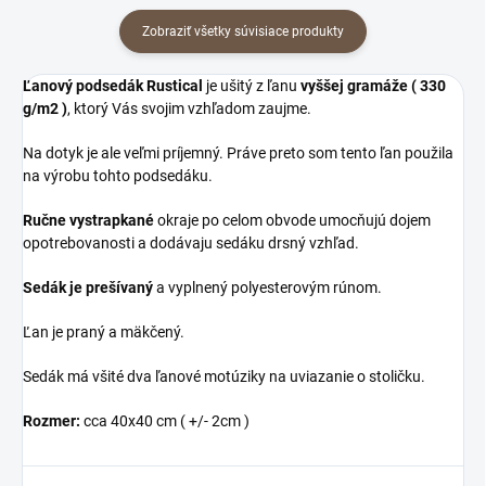
Zobraziť všetky súvisiace produkty
Ľanový podsedák Rustical
je ušitý z ľanu
vyššej gramáže ( 330
g/m2 )
, ktorý Vás svojim vzhľadom zaujme.
Na dotyk je ale veľmi príjemný. Práve preto som tento ľan použila
na výrobu tohto podsedáku.
Ručne vystrapkané
okraje po celom obvode umocňujú dojem
opotrebovanosti a dodávaju sedáku drsný vzhľad.
Sedák je prešívaný
a vyplnený polyesterovým rúnom.
Ľan je praný a mäkčený.
Sedák má všité dva ľanové motúziky na uviazanie o stoličku.
Rozmer:
cca 40x40 cm ( +/- 2cm )