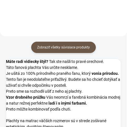
Zobraziť všetky súvisiace produkty
Máte radi vidiecky štýl?
Tak ste našli to pravé orechové.
Táto ľanová plachta Vás určite nesklame.
Je ušitá zo 100% prírodného praného ľanu, ktorý
vonia prírodou.
Tento ľan je neodolateľne príťažlivý. Budete sa ho chcieť dotýkať a
užívať si chvíle odpočinku v posteli.
Preto sme sa rozhodli ušiť z neho aj plachty.
Vzor drobného prúžku
Vás neomrzí a farebná kombinácia modrej
a natur režnej perfektne
ladí i s inými farbami.
Preto môžte kombinovať podľa chuti.
Plachty na matrac väčších rozmerov sú v strede zošívané
estetickým, dvojitým štepovaním.