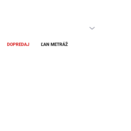
PRÁZDNY KOŠÍK
NÁKUPNÝ
KOŠÍK
DOPREDAJ
ĽAN METRÁŽ