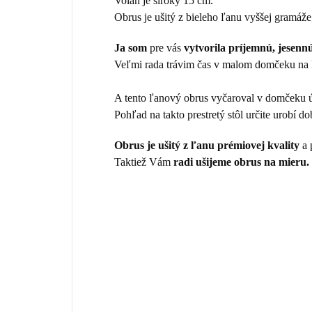
Volán je široký 15 cm.
Obrus je ušitý z bieleho ľanu vyššej gramáže
Ja som
pre vás
vytvorila príjemnú, jesenn
Veľmi rada trávim čas v malom domčeku na ko
A tento ľanový obrus vyčaroval v domčeku ú
Pohľad na takto prestretý stôl určite urobí d
Obrus je ušitý z ľanu prémiovej kvality
a 
Taktiež Vám
radi ušijeme obrus na mieru.