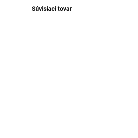
Súvisiaci tovar
TIP
2-3 DNI
(4 KS)
Ľanový obrus Dot's
Ľa
Everywhere
Li
€40
od
od