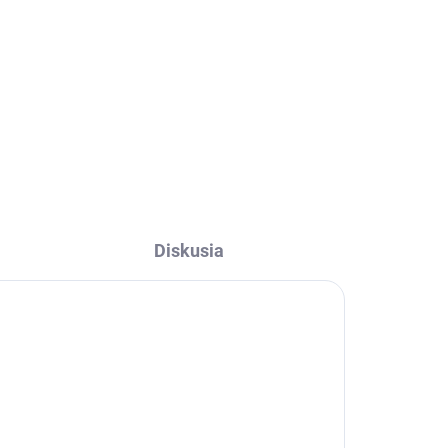
Detail
e.
Romantický, ľanový obrus s
volánom vo vidieckom štýle.
Diskusia