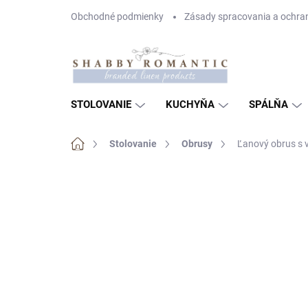
Prejsť
Obchodné podmienky
Zásady spracovania a ochra
na
obsah
STOLOVANIE
KUCHYŇA
SPÁLŇA
Domov
Stolovanie
Obrusy
Ľanový obrus s
Neohodnotené
Podrobnosti hodnote