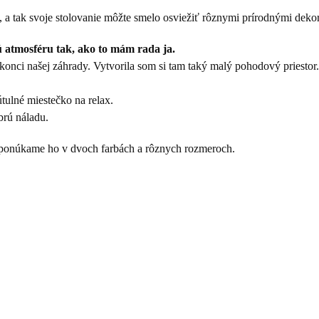
, a tak svoje stolovanie môžte smelo osviežiť rôznymi prírodnými deko
ú atmosféru tak, ako to mám rada ja.
nci našej záhrady. Vytvorila som si tam taký malý pohodový priestor.
tulné miestečko na relax.
obrú náladu.
ponúkame ho v dvoch farbách a rôznych rozmeroch.