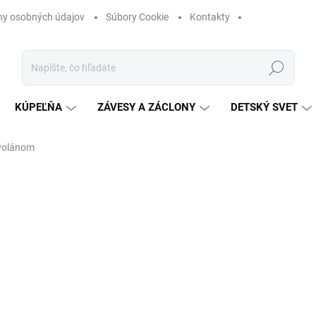
ny osobných údajov
Súbory Cookie
Kontakty
Hľadať
KÚPEĽŇA
ZÁVESY A ZÁCLONY
DETSKÝ SVET
 volánom
nia
ZNAČKA:
SHABBY ROMANTIC
od
€79
Jednotková
ZVOĽTE VARIANT
cena:
FARBA