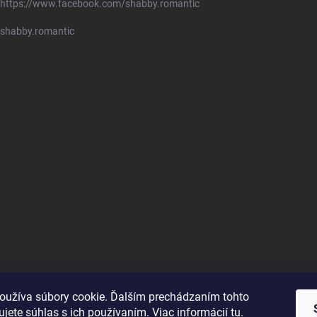
https://www.facebook.com/shabby.romantic
shabby.romantic
oužíva súbory cookie. Ďalším prechádzaním tohto
jete súhlas s ich používaním. Viac informácií
tu
.