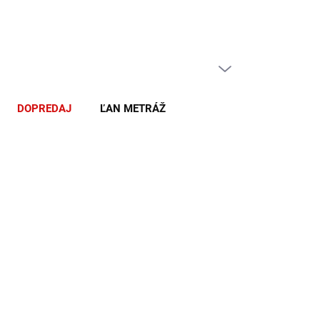
PRÁZDNY KOŠÍK
NÁKUPNÝ
KOŠÍK
DOPREDAJ
ĽAN METRÁŽ