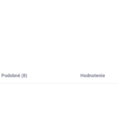
€0,50
,50
Detai
Detail
Ľan/bavlna - farba BIELA (
mliečna biela )
/bavlna - farba smotanová
Podobné (8)
Hodnotenie