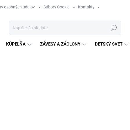
ny osobných údajov
Súbory Cookie
Kontakty
Hľadať
KÚPEĽŇA
ZÁVESY A ZÁCLONY
DETSKÝ SVET
nia
ZNAČKA:
SHABBY ROMANTIC
od
€0,50
Jednotková
ZVOĽTE VARIANT
cena:
METRÁŽ