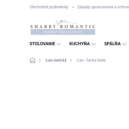
Prejsť
Obchodné podmienky
Zásady spracovania a ochra
na
obsah
STOLOVANIE
KUCHYŇA
SPÁLŇA
Domov
Ľan metráž
Ľan - farba biela
Neohodnotené
Podrobnosti hodnote