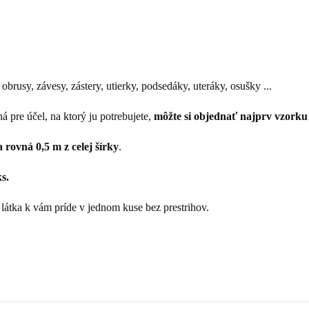
brusy, závesy, zástery, utierky, podsedáky, uteráky, osušky ...
dná pre účel, na ktorý ju potrebujete,
môžte si objednať najprv vzorku 
sa rovná 0,5 m z celej šírky
.
s.
látka k vám príde v jednom kuse bez prestrihov.