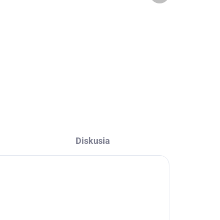
€0,50
l
Detail
Ľan/bavlna - farba NATUR
REŽNÁ
Diskusia