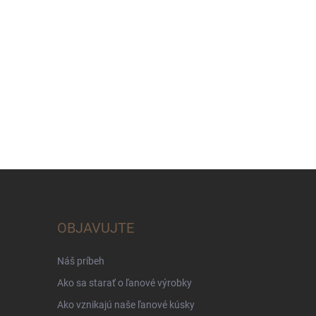
OBJAVUJTE
Náš príbeh
Ako sa starať o ľanové výrobky
Ako vznikajú naše ľanové kúsky